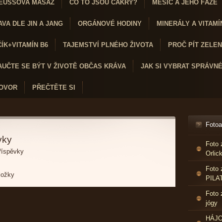
EUSSOVA MASÁŽ
CO TO JSOU ČAKRY?
MĚSÍC A JEHO FÁZE
VA DLE JIN A JANG
ORGÁNOVÉ HODINY
MINERÁLY A VITAMÍ
K+VITAMÍN B6
TAJEMSTVÍ PLNÉHO ŽIVOTA
PROČ PÍT ZELENÝ
AUČTE SE BÝT V ŽIVOTĚ OBČAS KRÁVA
JAK SI VYBRAT SPRÁVN
HOVOR
PŘEČTĚTE SI
Foto
vky
Foto 
říspěvky
Orlic
Foto 
ložky
PILA
Foto 
jógy
HÁJO