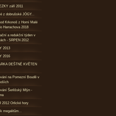
ZKY září 2011
lé z dobrušské JÓGY...
od Krkonoš z Horní Malé
o Harrachova 2018
ační a redukční týden v
kách - SRPEN 2012
Y 2013
Y 2016
ÁRKA DEŠTNÉ KVĚTEN
ování na Pomezní Boudě v
oších
vání Šerlišský Mlýn -
vna
2012 Orlické hory
 k megalitům...