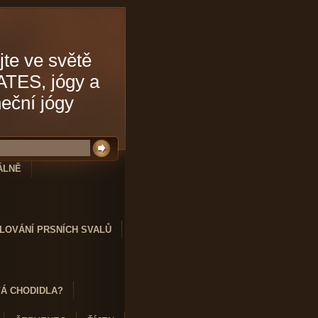
jte ve světě
ATES, jógy a
neční jógy
ÁLNĚ
LOVÁNÍ PRSNÍCH SVALŮ
VÁ CHODIDLA?