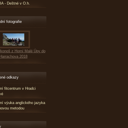
 - Deštné v O.h.
dní fotografie
konoš z Horní Malé Úpy do
Harrachova 2018
ené odkazy
tní fitcentrum v Hradci
vé
tní výuka anglického jazyka
novou metodou
v