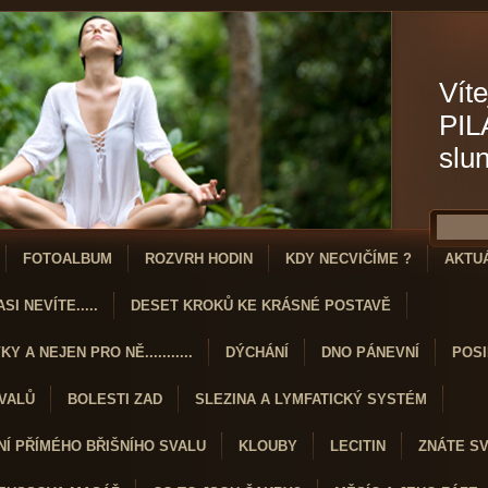
Víte
PIL
slu
FOTOALBUM
ROZVRH HODIN
KDY NECVIČÍME ?
AKTU
SI NEVÍTE.....
DESET KROKŮ KE KRÁSNÉ POSTAVĚ
Y A NEJEN PRO NĚ...........
DÝCHÁNÍ
DNO PÁNEVNÍ
POSI
SVALŮ
BOLESTI ZAD
SLEZINA A LYMFATICKÝ SYSTÉM
Í PŘÍMÉHO BŘIŠNÍHO SVALU
KLOUBY
LECITIN
ZNÁTE S