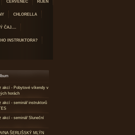
ČERVENEC
ŘÍJEN
NY
CHLORELLA
 ČAJ....
ÉHO INSTRUKTORA?
album
z akcí - Pobytové víkendy v
kých horách
z akcí - seminář instruktorů
TES
z akcí - seminář Sluneční
VNA ŠERLIŠSKÝ MLÝN