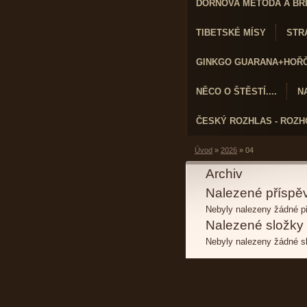
DORNOVA METODA A BR
TIBETSKÉ MÍSY
STRA
GINKGO GUARANA+HOŘČÍ
NĚCO O ŠTĚSTÍ....
N
ČESKÝ ROZHLAS - ROZ
Úvod
»
2026
»
04
Archiv
Nalezené příspě
Nebyly nalezeny žádné p
Nalezené složky
Nebyly nalezeny žádné s