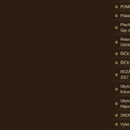
POME
Přáte
Přech
Úpy d
Relax
Orlič
ŘÍČK
ŘÍČK
ROZ
2017
Ubyt
Krkon
Ubyto
Hájo
ÚNOR 
Výlet