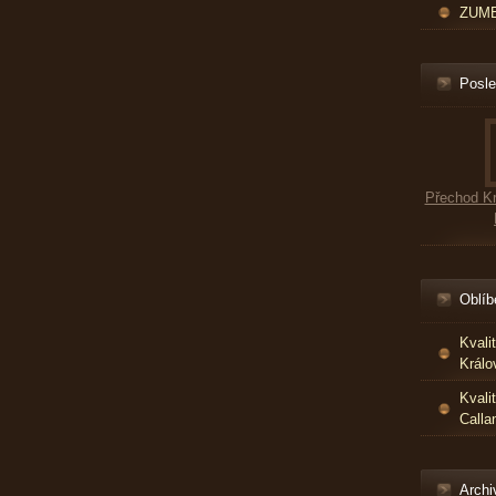
ZUMBA
Posle
Přechod Kr
Oblíb
Kvali
Králo
Kvali
Calla
Archi