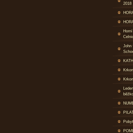
2018
HORA
HORA
Horní
Celni
John 
Schoo
KATH
Krko
Krkon
Leden
běžk
NUME
PILA
Pobyt
POME