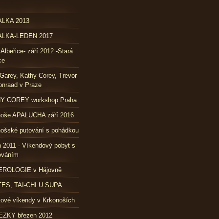
LKA 2013
LKA-LEDEN 2017
 Albeřice- září 2012 -Stará
ce
Garey, Kathy Corey, Trevor
nraad v Praze
Y COREY workshop Praha
noše APALUCHA září 2016
ošské putování s pohádkou
 2011 - Víkendový pobyt s
ováním
ROLOGIE v Hájovně
TES, TAI-CHI U SUPA
ové víkendy v Krkonoších
ZKY březen 2012