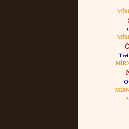
MÍRNĚ
S
MÍR
Č
Třeb
MÍRN
N
O
MÍRN
x