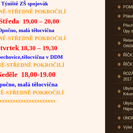
Týniště ZŠ
spojovák
POME
-STŘEDNĚ POKROČILÍ
Přáte
tředa
19,00 – 20,00
Přech
Opočno, malá tělocvična
Úpy d
NĚ-STŘEDNĚ POKROČILÍ
Relax
Orlič
tvrtek
18,30 – 19,30
ŘÍČK
echovice,tělocvična v DDM
Ě-STŘEDNĚ POKROČILÍ
ŘÍČK
eděle 18,00-19.00
ROZ
2017
počno, malá tělocvična
Ubyt
Ě-STŘEDNĚ POKROČILÍ
Krkon
xxxxxxxxxxxxxxxxxxxxx
Ubyto
Hájo
ÚNOR 
Výlet