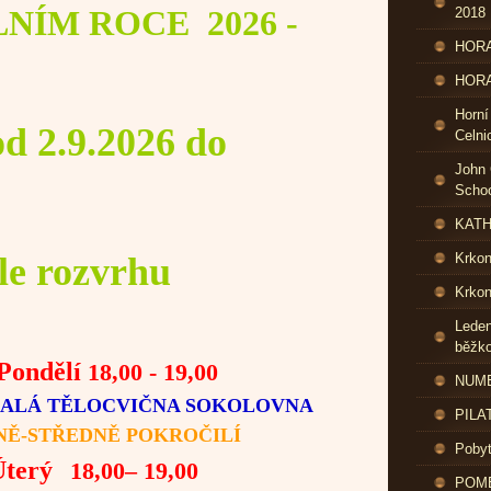
LNÍM ROCE
2026 -
2018
HORA
HORA
Horní
d 2.9.2026 do
Celni
John 
Schoo
KATH
ozvrhu
Krko
Krkon
Leden
běžk
ondělí
18,00 - 19,00
NUME
ALÁ TĚLOCVIČNA SOKOLOVNA
PILA
NĚ-STŘEDNĚ POKROČILÍ
Pobyt
Úterý
18,00– 19,00
POME