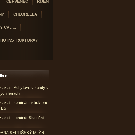
ČERVENEC
ŘÍJEN
NY
CHLORELLA
 ČAJ....
ÉHO INSTRUKTORA?
album
z akcí - Pobytové víkendy v
X
kých horách
z akcí - seminář instruktorů
TES
z akcí - seminář Sluneční
VNA ŠERLIŠSKÝ MLÝN