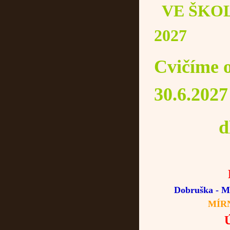
VE ŠKO
2027
Cvičíme o
30.6.2027
dle r
P
Dobruška -
M
MÍR