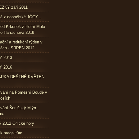
ZKY září 2011
lé z dobrušské JÓGY...
od Krkonoš z Horní Malé
o Harrachova 2018
ační a redukční týden v
kách - SRPEN 2012
Y 2013
Y 2016
ÁRKA DEŠTNÉ KVĚTEN
ování na Pomezní Boudě v
oších
vání Šerlišský Mlýn -
vna
2012 Orlické hory
 k megalitům...