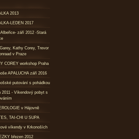
LKA 2013
LKA-LEDEN 2017
 Albeřice- září 2012 -Stará
ce
Garey, Kathy Corey, Trevor
nraad v Praze
Y COREY workshop Praha
noše APALUCHA září 2016
ošské putování s pohádkou
 2011 - Víkendový pobyt s
ováním
ROLOGIE v Hájovně
TES, TAI-CHI U SUPA
ové víkendy v Krkonoších
ZKY březen 2012