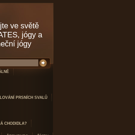
jte ve světě
ATES, jógy a
neční jógy
ÁLNĚ
LOVÁNÍ PRSNÍCH SVALŮ
VÁ CHODIDLA?