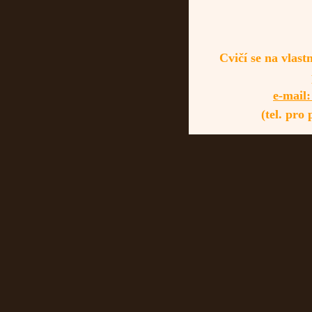
Cvičí se na vlas
e-mail
(tel. pro