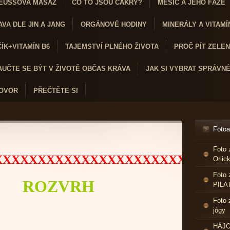
EUSSOVA MASÁŽ
CO TO JSOU ČAKRY?
MĚSÍC A JEHO FÁZE
VA DLE JIN A JANG
ORGÁNOVÉ HODINY
MINERÁLY A VITAMÍ
K+VITAMÍN B6
TAJEMSTVÍ PLNÉHO ŽIVOTA
PROČ PÍT ZELENÝ
AUČTE SE BÝT V ŽIVOTĚ OBČAS KRÁVA
JAK SI VYBRAT SPRÁVN
HOVOR
PŘEČTĚTE SI
Foto
N
Foto 
XXXXXXXXXXXXXXXXXXXXXXXXXXX
Orlic
Foto 
ROZVRH
PILA
Foto 
jógy
HÁJO