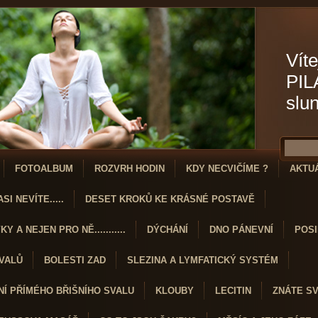
Víte
PIL
slu
FOTOALBUM
ROZVRH HODIN
KDY NECVIČÍME ?
AKTU
SI NEVÍTE.....
DESET KROKŮ KE KRÁSNÉ POSTAVĚ
Y A NEJEN PRO NĚ...........
DÝCHÁNÍ
DNO PÁNEVNÍ
POSI
SVALŮ
BOLESTI ZAD
SLEZINA A LYMFATICKÝ SYSTÉM
Í PŘÍMÉHO BŘIŠNÍHO SVALU
KLOUBY
LECITIN
ZNÁTE S