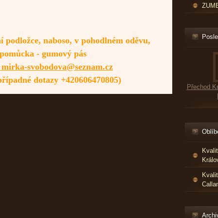
ZUMBA
Posle
tní podložce, naboso, v pohodlném oděvu,
pomůcka - gumový pás
: mirka-svobodova@seznam.cz
 případné dotazy +420606470805)
Přechod Kr
Oblíb
Kvali
Králo
Kvali
Calla
Archi