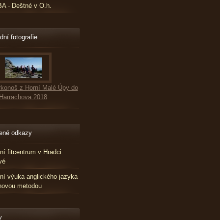
 - Deštné v O.h.
dní fotografie
konoš z Horní Malé Úpy do
Harrachova 2018
ené odkazy
tní fitcentrum v Hradci
vé
tní výuka anglického jazyka
novou metodou
v