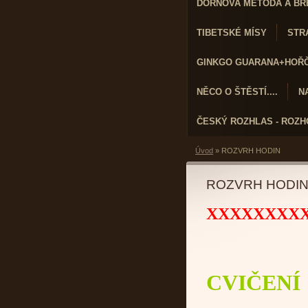
DORNOVA METODA A BR
TIBETSKÉ MÍSY
STRA
GINKGO GUARANA+HOŘČÍ
NĚCO O ŠTĚSTÍ....
N
ČESKÝ ROZHLAS - ROZ
Úvod
»
ROZVRH HODIN
ROZVRH HODI
XXXXXXXX
CVIČENÍ