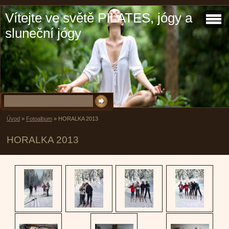
Vítejte ve světě PILATES, jógy a
sluneční jógy
Úvod
»
Fotoalbum
»
HORALKA 2013
HORALKA 2013