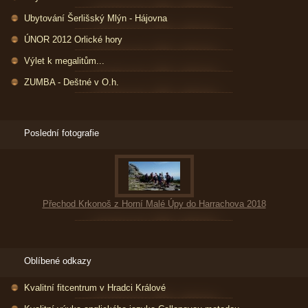
Ubytování Šerlišský Mlýn - Hájovna
ÚNOR 2012 Orlické hory
Výlet k megalitům...
ZUMBA - Deštné v O.h.
Poslední fotografie
Přechod Krkonoš z Horní Malé Úpy do Harrachova 2018
Oblíbené odkazy
Kvalitní fitcentrum v Hradci Králové