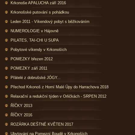
Krkonoše APALUCHA září 2016
Krkonošské putování s pohádkou
Leden 2011 - Víkendový pobyt s běžkováním
NUMEROLOGIE v Hájovně
PILATES, TAI-CHI U SUPA
Pobytové víkendy v Krkonoších
POMEZKY březen 2012
POMEZKY září 2011
Přátelé z dobrušské JÓGY...
Přechod Krkonoš z Horní Malé Úpy do Harrachova 2018
Relaxační a redukční týden v Orličkách - SRPEN 2012
ŘÍČKY 2013
ŘÍČKY 2016
ROZÁRKA DEŠTNÉ KVĚTEN 2017
Ubytování na Pomezní Boudě v Krkonoších