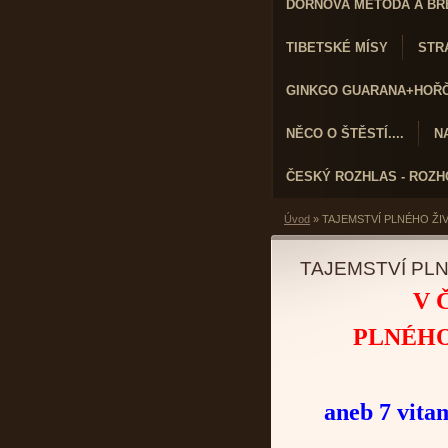
DORNOVA METODA A BR
TIBETSKÉ MÍSY
STRA
GINKGO GUARANA+HOŘČÍ
NĚCO O ŠTĚSTÍ....
N
ČESKÝ ROZHLAS - ROZ
Úvod
»
TAJEMSTVÍ PLNÉHO ŽI
TAJEMSTVÍ PL
V 
PLNÉH
aneb 7 vita