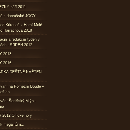
ZKY září 2011
lé z dobrušské JÓGY...
od Krkonoš z Horní Malé
o Harrachova 2018
ační a redukční týden v
kách - SRPEN 2012
Y 2013
Y 2016
ÁRKA DEŠTNÉ KVĚTEN
ování na Pomezní Boudě v
oších
vání Šerlišský Mlýn -
vna
2012 Orlické hory
 k megalitům...