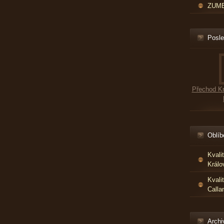
ZUMBA
Posle
Přechod Kr
Oblíb
Kvali
Králo
Kvali
Calla
Archi