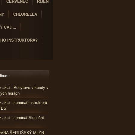
ČERVENEC
ŘÍJEN
NY
CHLORELLA
 ČAJ....
ÉHO INSTRUKTORA?
album
z akcí - Pobytové víkendy v
kých horách
z akcí - seminář instruktorů
TES
z akcí - seminář Sluneční
VNA ŠERLIŠSKÝ MLÝN