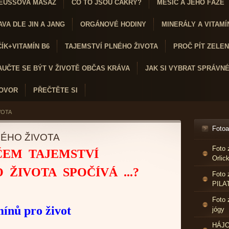
EUSSOVA MASÁŽ
CO TO JSOU ČAKRY?
MĚSÍC A JEHO FÁZE
VA DLE JIN A JANG
ORGÁNOVÉ HODINY
MINERÁLY A VITAMÍ
K+VITAMÍN B6
TAJEMSTVÍ PLNÉHO ŽIVOTA
PROČ PÍT ZELENÝ
AUČTE SE BÝT V ŽIVOTĚ OBČAS KRÁVA
JAK SI VYBRAT SPRÁVN
HOVOR
PŘEČTĚTE SI
VOTA
Foto
NÉHO ŽIVOTA
Foto 
ČEM TAJEMSTVÍ
Orlic
O Ž
IVOTA SPOČÍVÁ ...?
Foto 
PILA
Foto 
mínů pro život
jógy
HÁJO