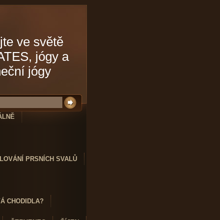
jte ve světě
ATES, jógy a
neční jógy
ÁLNĚ
LOVÁNÍ PRSNÍCH SVALŮ
VÁ CHODIDLA?