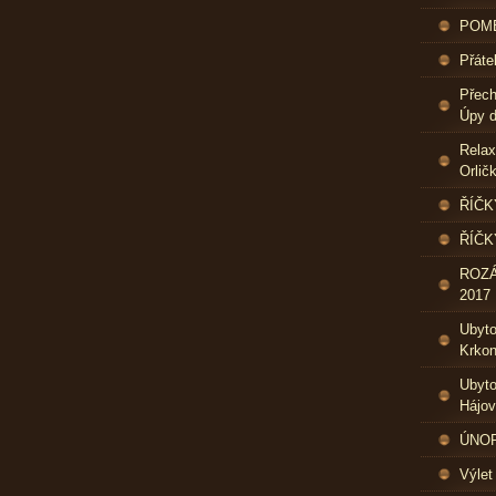
POME
Přáte
Přech
Úpy d
Relax
Orlič
ŘÍČK
ŘÍČK
ROZ
2017
Ubyt
Krkon
Ubyto
Hájo
ÚNOR 
Výlet