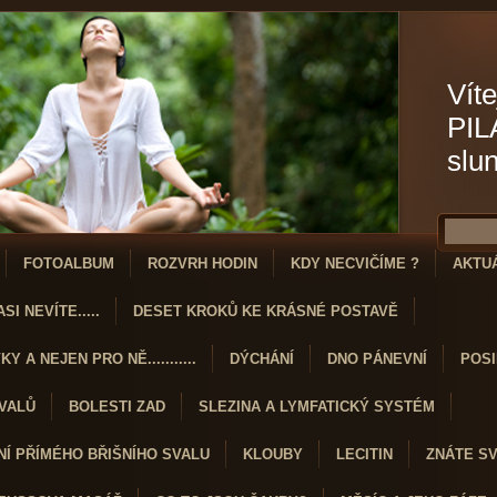
Víte
PIL
slu
FOTOALBUM
ROZVRH HODIN
KDY NECVIČÍME ?
AKTU
SI NEVÍTE.....
DESET KROKŮ KE KRÁSNÉ POSTAVĚ
Y A NEJEN PRO NĚ...........
DÝCHÁNÍ
DNO PÁNEVNÍ
POSI
SVALŮ
BOLESTI ZAD
SLEZINA A LYMFATICKÝ SYSTÉM
Í PŘÍMÉHO BŘIŠNÍHO SVALU
KLOUBY
LECITIN
ZNÁTE S