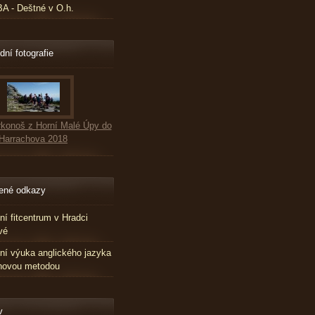
 - Deštné v O.h.
dní fotografie
konoš z Horní Malé Úpy do
Harrachova 2018
ené odkazy
tní fitcentrum v Hradci
vé
tní výuka anglického jazyka
novou metodou
v