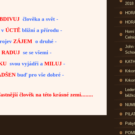
2018
HORA
BDIVUJ
člověka a svět -
HORA
 v
ÚCTĚ
bližní a přírodu -
Horní
Celni
rojev
ZÁJEM
o druhé -
John 
RADUJ
se se všemi -
Schoo
KATH
KU
svou vyjádři a
MILUJ
-
Krko
ADŠEN
buď pro vše dobré -
Krkon
Leden
ťastnější člověk na této krásné zemi........
běžk
NUME
PILA
Pobyt
POME