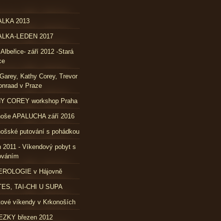
LKA 2013
LKA-LEDEN 2017
 Albeřice- září 2012 -Stará
ce
Garey, Kathy Corey, Trevor
nraad v Praze
Y COREY workshop Praha
noše APALUCHA září 2016
ošské putování s pohádkou
 2011 - Víkendový pobyt s
ováním
ROLOGIE v Hájovně
TES, TAI-CHI U SUPA
ové víkendy v Krkonoších
ZKY březen 2012