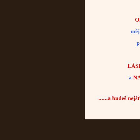
O
měj
p
LÁS
a
N
......a budeš nejš