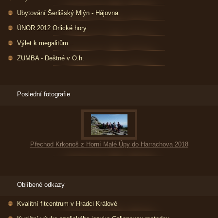
Ubytování Šerlišský Mlýn - Hájovna
ÚNOR 2012 Orlické hory
Výlet k megalitům...
ZUMBA - Deštné v O.h.
Poslední fotografie
Přechod Krkonoš z Horní Malé Úpy do Harrachova 2018
Oblíbené odkazy
Kvalitní fitcentrum v Hradci Králové