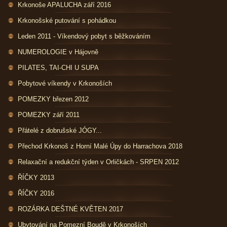
Krkonoše APALUCHA září 2016
Krkonošské putování s pohádkou
Leden 2011 - Víkendový pobyt s běžkováním
NUMEROLOGIE v Hájovně
PILATES, TAI-CHI U SUPA
Pobytové víkendy v Krkonoších
POMEZKY březen 2012
POMEZKY září 2011
Přátelé z dobrušské JÓGY...
Přechod Krkonoš z Horní Malé Úpy do Harrachova 2018
Relaxační a redukční týden v Orličkách - SRPEN 2012
ŘÍČKY 2013
ŘÍČKY 2016
ROZÁRKA DEŠTNÉ KVĚTEN 2017
Ubytování na Pomezní Boudě v Krkonoších