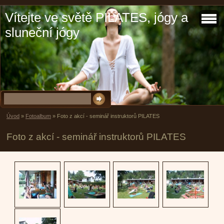
Vítejte ve světě PILATES, jógy a
sluneční jógy
Úvod
»
Fotoalbum
»
Foto z akcí - seminář instruktorů PILATES
Foto z akcí - seminář instruktorů PILATES