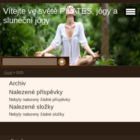
Vítejte ve světě PILATES, jógy a
sluneční jógy
Úvod
»
2025
Archiv
Nalezené příspěvky
Nebyly nalezeny žádné příspěvky
Nalezené složky
Nebyly nalezeny žádné složky