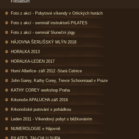
Fotoalbum
Foto z akcí - Pobytové víkendy v Orlických horách
Foto z akcí - seminář instruktorů PILATES
Foto z akcí - seminář Sluneční jógy
HÁJOVNA ŠERLIŠSKÝ MLÝN 2018
HORALKA 2013
HORALKA-LEDEN 2017
Horní Albeřice- září 2012 -Stará Celnice
John Garey, Kathy Corey, Trevor Schoonraad v Praze
KATHY COREY workshop Praha
Krkonoše APALUCHA září 2016
Krkonošské putování s pohádkou
Leden 2011 - Víkendový pobyt s běžkováním
NUMEROLOGIE v Hájovně
PILATES, TAI-CHI U SUPA