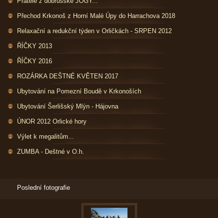
Přátelé z dobrušské JÓGY...
Přechod Krkonoš z Horní Malé Úpy do Harrachova 2018
Relaxační a redukční týden v Orličkách - SRPEN 2012
ŘÍČKY 2013
ŘÍČKY 2016
ROZÁRKA DEŠTNÉ KVĚTEN 2017
Ubytování na Pomezní Boudě v Krkonoších
Ubytování Šerlišský Mlýn - Hájovna
ÚNOR 2012 Orlické hory
Výlet k megalitům...
ZUMBA - Deštné v O.h.
Poslední fotografie