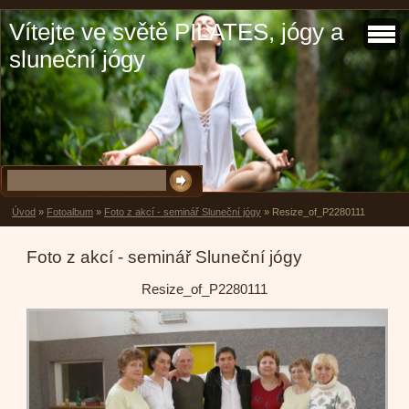
Vítejte ve světě PILATES, jógy a
sluneční jógy
Úvod
»
Fotoalbum
»
Foto z akcí - seminář Sluneční jógy
»
Resize_of_P2280111
Foto z akcí - seminář Sluneční jógy
Resize_of_P2280111