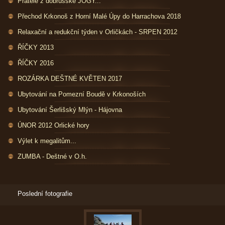
Přátelé z dobrušské JÓGY...
Přechod Krkonoš z Horní Malé Úpy do Harrachova 2018
Relaxační a redukční týden v Orličkách - SRPEN 2012
ŘÍČKY 2013
ŘÍČKY 2016
ROZÁRKA DEŠTNÉ KVĚTEN 2017
Ubytování na Pomezní Boudě v Krkonoších
Ubytování Šerlišský Mlýn - Hájovna
ÚNOR 2012 Orlické hory
Výlet k megalitům...
ZUMBA - Deštné v O.h.
Poslední fotografie