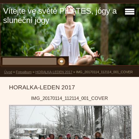
Vítejte ve světě PILATES, jógy a
sluneční jógy
Úvod
»
Fotoalbum
»
HORALKA-LEDEN 2017
»
IMG_20170114_112114_001_COVER
HORALKA-LEDEN 2017
IMG_20170114_112114_001_COVER