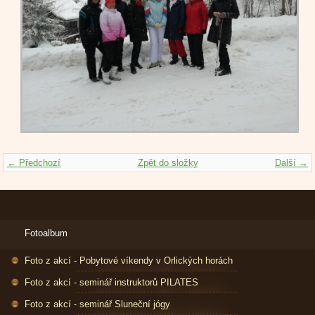
← Předchozí
Zpět do složky
Další →
Fotoalbum
Foto z akcí - Pobytové víkendy v Orlických horách
Foto z akcí - seminář instruktorů PILATES
Foto z akcí - seminář Sluneční jógy