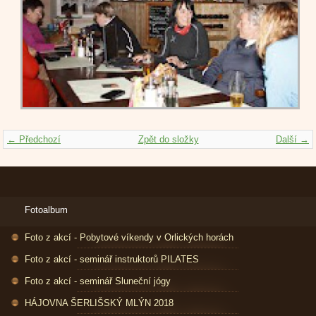
← Předchozí
Zpět do složky
Další →
Fotoalbum
Foto z akcí - Pobytové víkendy v Orlických horách
Foto z akcí - seminář instruktorů PILATES
Foto z akcí - seminář Sluneční jógy
HÁJOVNA ŠERLIŠSKÝ MLÝN 2018