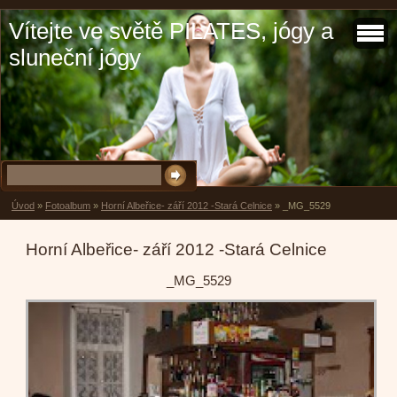
Vítejte ve světě PILATES, jógy a
sluneční jógy
Úvod
»
Fotoalbum
»
Horní Albeřice- září 2012 -Stará Celnice
»
_MG_5529
Horní Albeřice- září 2012 -Stará Celnice
_MG_5529