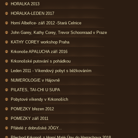
HORALKA 2013
HORALKA-LEDEN 2017
Horní Albeřice- září 2012 -Stará Celnice
John Garey, Kathy Corey, Trevor Schoonraad v Praze
KATHY COREY workshop Praha
Krkonoše APALUCHA září 2016
Krkonošské putování s pohádkou
Leden 2011 - Víkendový pobyt s běžkováním
NUMEROLOGIE v Hájovně
PILATES, TAI-CHI U SUPA
Pobytové víkendy v Krkonoších
POMEZKY březen 2012
POMEZKY září 2011
Přátelé z dobrušské JÓGY...
Přechod Krkonoš z Horní Malé Úpy do Harrachova 2018