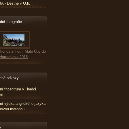
 - Deštné v O.h.
dní fotografie
konoš z Horní Malé Úpy do
Harrachova 2018
ené odkazy
tní fitcentrum v Hradci
vé
tní výuka anglického jazyka
novou metodou
v