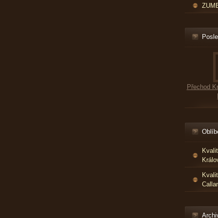
ZUMBA
Posle
Přechod Kr
Oblíb
Kvali
Králo
Kvali
Calla
Archi