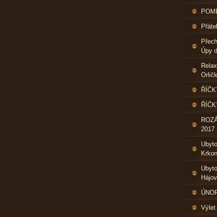
POME
Přáte
Přech
Úpy d
Relax
Orlič
ŘÍČK
ŘÍČK
ROZ
2017
Ubyt
Krkon
Ubyto
Hájo
ÚNOR 
Výlet