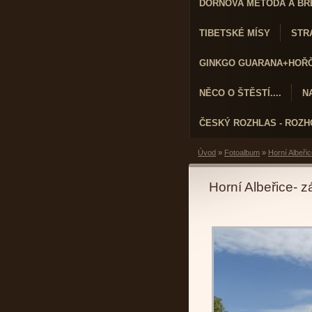
DORNOVA METODA A BR
TIBETSKÉ MÍSY
STRA
GINKGO GUARANA+HOŘČÍ
NĚCO O ŠTĚSTÍ....
N
ČESKÝ ROZHLAS - ROZ
Úvod
»
Fotoalbum
»
Horní Albeřic
Horní Albeřice- z