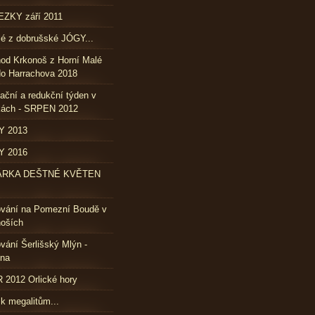
ZKY září 2011
lé z dobrušské JÓGY...
od Krkonoš z Horní Malé
o Harrachova 2018
ační a redukční týden v
kách - SRPEN 2012
Y 2013
Y 2016
ÁRKA DEŠTNÉ KVĚTEN
ování na Pomezní Boudě v
oších
vání Šerlišský Mlýn -
vna
2012 Orlické hory
 k megalitům...