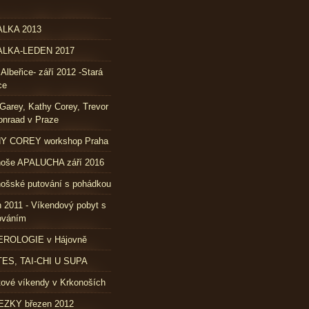
LKA 2013
LKA-LEDEN 2017
 Albeřice- září 2012 -Stará
ce
Garey, Kathy Corey, Trevor
nraad v Praze
Y COREY workshop Praha
noše APALUCHA září 2016
ošské putování s pohádkou
 2011 - Víkendový pobyt s
ováním
ROLOGIE v Hájovně
TES, TAI-CHI U SUPA
ové víkendy v Krkonoších
ZKY březen 2012