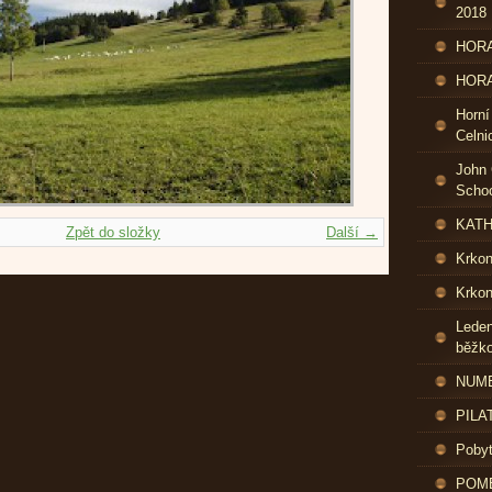
2018
HORA
HORA
Horní
Celni
John 
Schoo
KATH
Zpět do složky
Další →
Krko
Krkon
Leden
běžk
NUME
PILA
Pobyt
POME