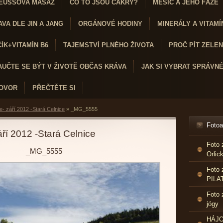
EUSSOVA MASÁŽ
CO TO JSOU ČAKRY?
MĚSÍC A JEHO FÁZE
VA DLE JIN A JANG
ORGÁNOVÉ HODINY
MINERÁLY A VITAMÍ
K+VITAMÍN B6
TAJEMSTVÍ PLNÉHO ŽIVOTA
PROČ PÍT ZELENÝ
AUČTE SE BÝT V ŽIVOTĚ OBČAS KRÁVA
JAK SI VYBRAT SPRÁVN
HOVOR
PŘEČTĚTE SI
e- září 2012 -Stará Celnice
»
_MG_5555
Foto
áří 2012 -Stará Celnice
Foto 
_MG_5555
Orlic
Foto 
PILA
Foto 
jógy
HÁJO