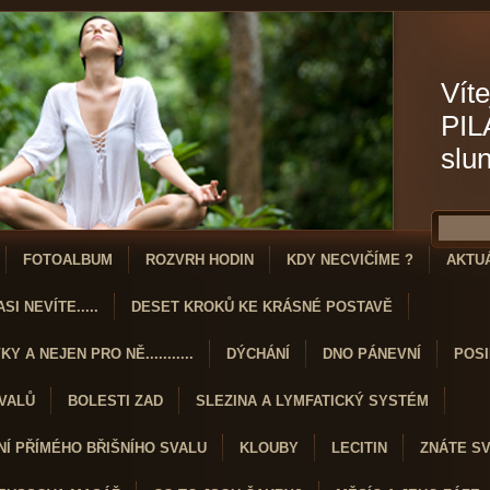
Víte
PIL
slu
FOTOALBUM
ROZVRH HODIN
KDY NECVIČÍME ?
AKTU
SI NEVÍTE.....
DESET KROKŮ KE KRÁSNÉ POSTAVĚ
Y A NEJEN PRO NĚ...........
DÝCHÁNÍ
DNO PÁNEVNÍ
POSI
SVALŮ
BOLESTI ZAD
SLEZINA A LYMFATICKÝ SYSTÉM
Í PŘÍMÉHO BŘIŠNÍHO SVALU
KLOUBY
LECITIN
ZNÁTE S