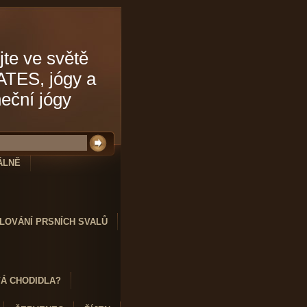
jte ve světě
ATES, jógy a
neční jógy
ÁLNĚ
LOVÁNÍ PRSNÍCH SVALŮ
VÁ CHODIDLA?