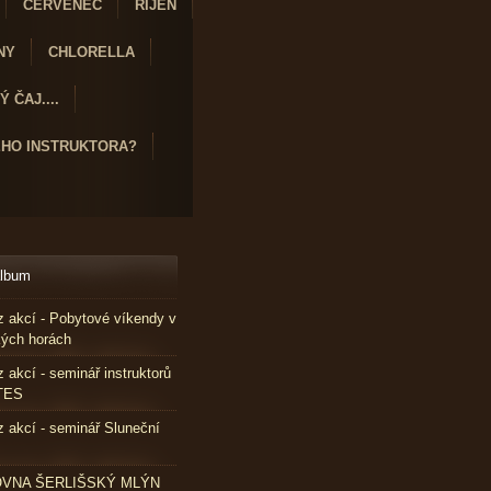
ČERVENEC
ŘÍJEN
NY
CHLORELLA
 ČAJ....
ÉHO INSTRUKTORA?
album
z akcí - Pobytové víkendy v
kých horách
z akcí - seminář instruktorů
TES
z akcí - seminář Sluneční
VNA ŠERLIŠSKÝ MLÝN