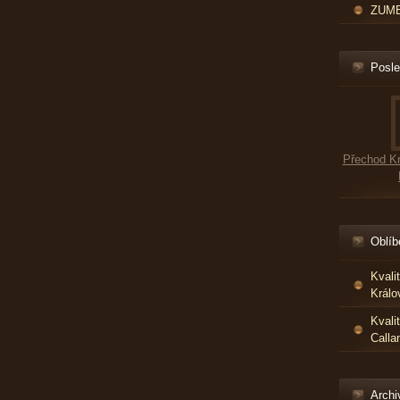
ZUMBA
Posle
Přechod Kr
Oblíb
Kvali
Králo
Kvali
Calla
Archi