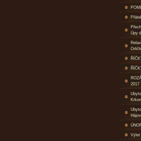
POME
Přáte
Přech
Úpy d
Relax
Orlič
ŘÍČK
ŘÍČK
ROZ
2017
Ubyt
Krkon
Ubyto
Hájo
ÚNOR 
Výlet