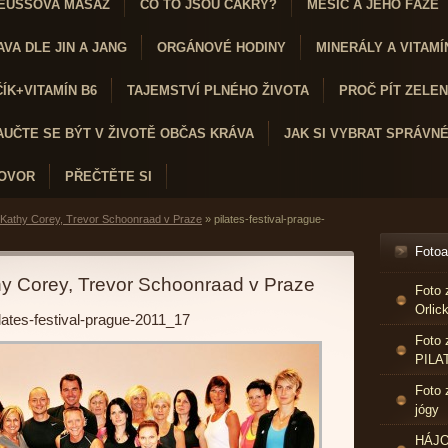
EUSSOVA MASÁŽ
CO TO JSOU ČAKRY?
MĚSÍC A JEHO FÁZE
VA DLE JIN A JANG
ORGÁNOVÉ HODINY
MINERÁLY A VITAMÍ
K+VITAMÍN B6
TAJEMSTVÍ PLNÉHO ŽIVOTA
PROČ PÍT ZELENÝ
AUČTE SE BÝT V ŽIVOTĚ OBČAS KRÁVA
JAK SI VYBRAT SPRÁVN
HOVOR
PŘEČTĚTE SI
 Kathy Corey, Trevor Schoonraad v Praze
»
pilates-festival-prague-
Foto
hy Corey, Trevor Schoonraad v Praze
Foto 
Orlic
ilates-festival-prague-2011_17
Foto 
PILA
Foto 
jógy
HÁJO