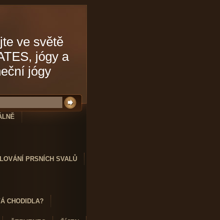
jte ve světě
ATES, jógy a
neční jógy
ÁLNĚ
LOVÁNÍ PRSNÍCH SVALŮ
VÁ CHODIDLA?