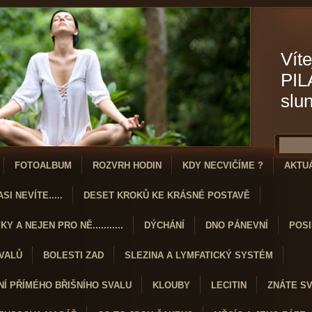
Víte
PIL
slu
FOTOALBUM
ROZVRH HODIN
KDY NECVIČÍME ?
AKTU
SI NEVÍTE.....
DESET KROKŮ KE KRÁSNÉ POSTAVĚ
Y A NEJEN PRO NĚ...........
DÝCHÁNÍ
DNO PÁNEVNÍ
POSI
SVALŮ
BOLESTI ZAD
SLEZINA A LYMFATICKÝ SYSTÉM
Í PŘÍMÉHO BŘIŠNÍHO SVALU
KLOUBY
LECITIN
ZNÁTE S