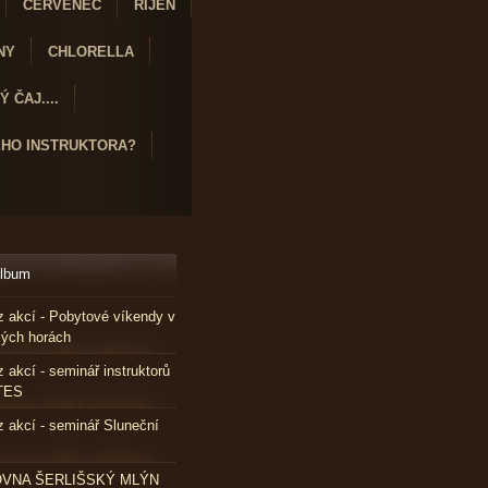
ČERVENEC
ŘÍJEN
NY
CHLORELLA
 ČAJ....
ÉHO INSTRUKTORA?
album
z akcí - Pobytové víkendy v
kých horách
z akcí - seminář instruktorů
TES
z akcí - seminář Sluneční
VNA ŠERLIŠSKÝ MLÝN