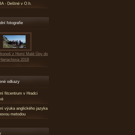
 - Deštné v O.h.
dní fotografie
konoš z Horní Malé Úpy do
Harrachova 2018
ené odkazy
tní fitcentrum v Hradci
vé
tní výuka anglického jazyka
novou metodou
v