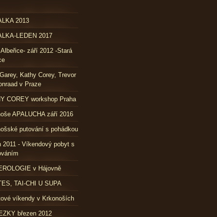
LKA 2013
LKA-LEDEN 2017
 Albeřice- září 2012 -Stará
ce
Garey, Kathy Corey, Trevor
nraad v Praze
Y COREY workshop Praha
noše APALUCHA září 2016
ošské putování s pohádkou
 2011 - Víkendový pobyt s
ováním
ROLOGIE v Hájovně
TES, TAI-CHI U SUPA
ové víkendy v Krkonoších
ZKY březen 2012