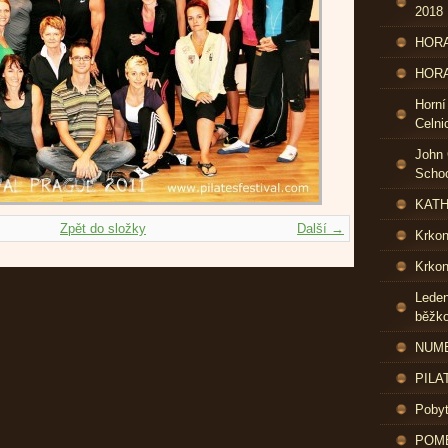
2018
HORA
HORA
Horní
Celni
John 
Schoo
KATH
Zpět do složky
Další →
Krko
Krkon
Leden
běžk
NUME
PILA
Pobyt
POME