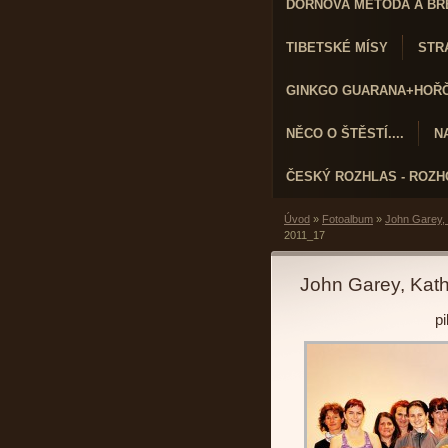
DORNOVA METODA A BR
TIBETSKÉ MÍSY
STRA
GINKGO GUARANA+HOŘČÍ
NĚCO O ŠTĚSTÍ....
N
ČESKÝ ROZHLAS - ROZ
Úvod
»
Fotoalbum
»
John Garey,
2011_17
John Garey, Kat
p