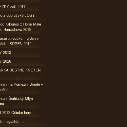
ZKY září 2011
lé z dobrušské JÓGY...
od Krkonoš z Horní Malé
o Harrachova 2018
ační a redukční týden v
kách - SRPEN 2012
Y 2013
Y 2016
ÁRKA DEŠTNÉ KVĚTEN
ování na Pomezní Boudě v
oších
vání Šerlišský Mlýn -
vna
2012 Orlické hory
 k megalitům...