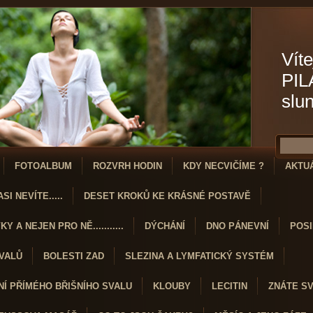
Víte
PIL
slu
FOTOALBUM
ROZVRH HODIN
KDY NECVIČÍME ?
AKTU
SI NEVÍTE.....
DESET KROKŮ KE KRÁSNÉ POSTAVĚ
Y A NEJEN PRO NĚ...........
DÝCHÁNÍ
DNO PÁNEVNÍ
POSI
SVALŮ
BOLESTI ZAD
SLEZINA A LYMFATICKÝ SYSTÉM
Í PŘÍMÉHO BŘIŠNÍHO SVALU
KLOUBY
LECITIN
ZNÁTE S