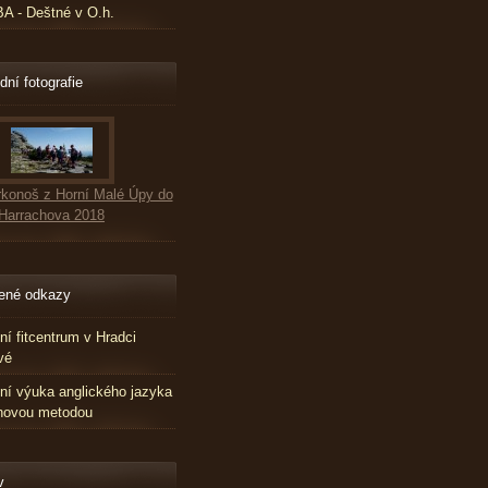
 - Deštné v O.h.
dní fotografie
konoš z Horní Malé Úpy do
Harrachova 2018
ené odkazy
tní fitcentrum v Hradci
vé
tní výuka anglického jazyka
novou metodou
v