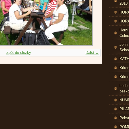
2018
HORA
HORA
Horní
Celni
John 
Schoo
Zpět do složky
Další →
KATH
Krko
Krkon
Leden
běžk
NUME
PILA
Pobyt
POME