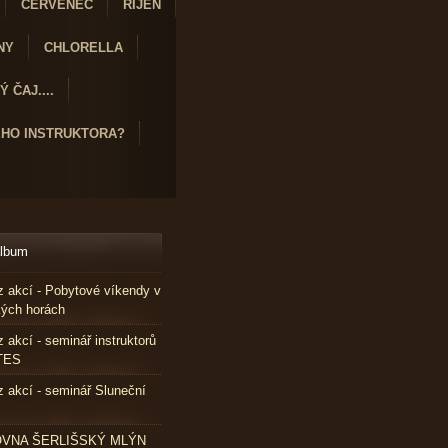
ČERVENEC
ŘÍJEN
NY
CHLORELLA
 ČAJ....
ÉHO INSTRUKTORA?
album
z akcí - Pobytové víkendy v
kých horách
z akcí - seminář instruktorů
TES
z akcí - seminář Sluneční
VNA ŠERLIŠSKÝ MLÝN