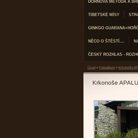
DORNOVA METODA A BR
TIBETSKÉ MÍSY
STRA
GINKGO GUARANA+HOŘČÍ
NĚCO O ŠTĚSTÍ....
N
ČESKÝ ROZHLAS - ROZ
Úvod
»
Fotoalbum
»
Krkonoše AP
Krkonoše APALU