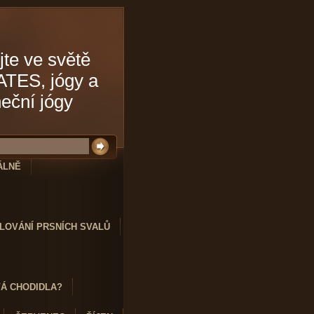
jte ve světě
ATES, jógy a
neční jógy
ÁLNĚ
LOVÁNÍ PRSNÍCH SVALŮ
VÁ CHODIDLA?