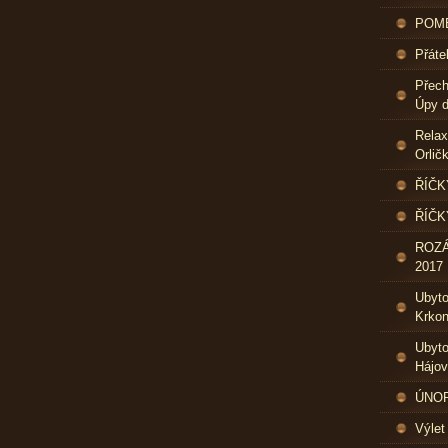
POME
Přáte
Přech
Úpy d
Relax
Orlič
ŘÍČK
ŘÍČK
ROZ
2017
Ubyt
Krkon
Ubyto
Hájo
ÚNOR 
Výlet