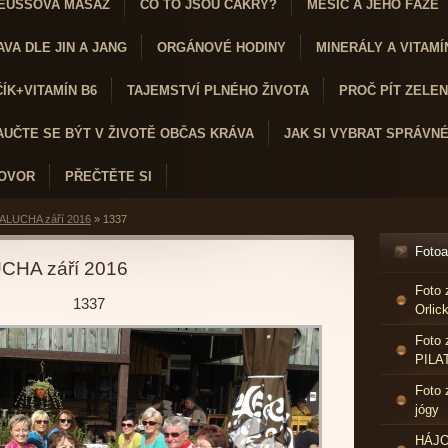
EUSSOVA MASÁŽ
CO TO JSOU ČAKRY?
MĚSÍC A JEHO FÁZE
VA DLE JIN A JANG
ORGÁNOVÉ HODINY
MINERÁLY A VITAMÍ
K+VITAMÍN B6
TAJEMSTVÍ PLNÉHO ŽIVOTA
PROČ PÍT ZELENÝ
AUČTE SE BÝT V ŽIVOTĚ OBČAS KRÁVA
JAK SI VYBRAT SPRÁVN
HOVOR
PŘEČTĚTE SI
ALUCHA září 2016
»
1337
Foto
CHA září 2016
Foto 
1337
Orlic
Foto 
PILA
Foto 
jógy
HÁJO