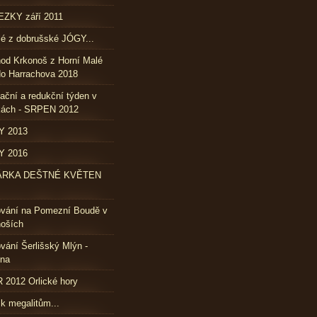
ZKY září 2011
lé z dobrušské JÓGY...
od Krkonoš z Horní Malé
o Harrachova 2018
ační a redukční týden v
kách - SRPEN 2012
Y 2013
Y 2016
ÁRKA DEŠTNÉ KVĚTEN
ování na Pomezní Boudě v
oších
vání Šerlišský Mlýn -
vna
2012 Orlické hory
 k megalitům...