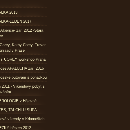
LKA 2013
LKA-LEDEN 2017
 Albeřice- září 2012 -Stará
ce
Garey, Kathy Corey, Trevor
nraad v Praze
Y COREY workshop Praha
noše APALUCHA září 2016
ošské putování s pohádkou
 2011 - Víkendový pobyt s
ováním
ROLOGIE v Hájovně
TES, TAI-CHI U SUPA
ové víkendy v Krkonoších
ZKY březen 2012