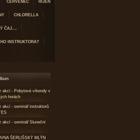
ČERVENEC
ŘÍJEN
NY
CHLORELLA
 ČAJ....
ÉHO INSTRUKTORA?
album
z akcí - Pobytové víkendy v
kých horách
z akcí - seminář instruktorů
TES
z akcí - seminář Sluneční
VNA ŠERLIŠSKÝ MLÝN