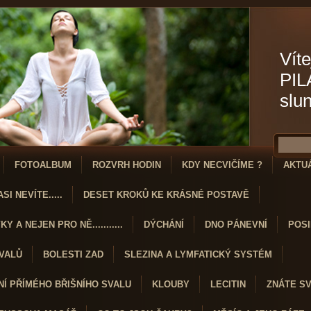
Víte
PIL
slu
FOTOALBUM
ROZVRH HODIN
KDY NECVIČÍME ?
AKTU
SI NEVÍTE.....
DESET KROKŮ KE KRÁSNÉ POSTAVĚ
Y A NEJEN PRO NĚ...........
DÝCHÁNÍ
DNO PÁNEVNÍ
POSI
SVALŮ
BOLESTI ZAD
SLEZINA A LYMFATICKÝ SYSTÉM
Í PŘÍMÉHO BŘIŠNÍHO SVALU
KLOUBY
LECITIN
ZNÁTE S