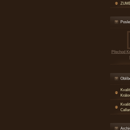
ZUMBA
Posle
Přechod Kr
Oblíb
Kvali
Králo
Kvali
Calla
Archi