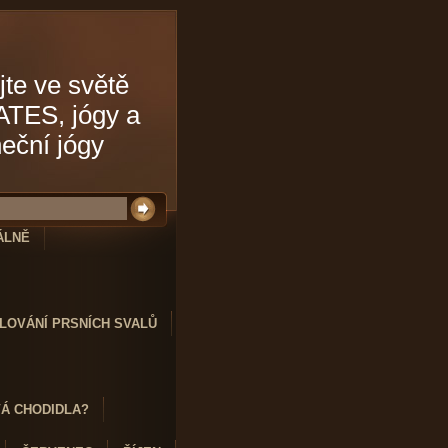
jte ve světě
ATES, jógy a
neční jógy
ÁLNĚ
LOVÁNÍ PRSNÍCH SVALŮ
VÁ CHODIDLA?