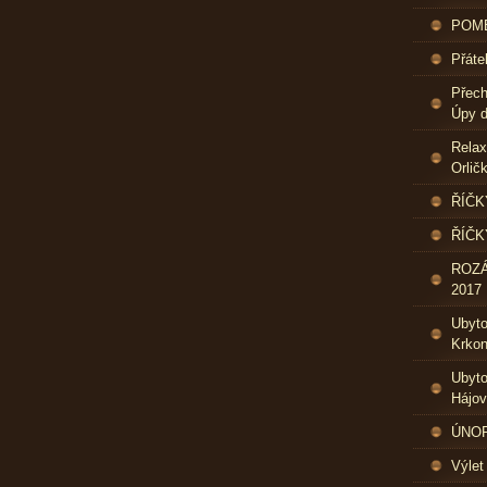
POME
Přáte
Přech
Úpy d
Relax
Orlič
ŘÍČK
ŘÍČK
ROZ
2017
Ubyt
Krkon
Ubyto
Hájo
ÚNOR 
Výlet