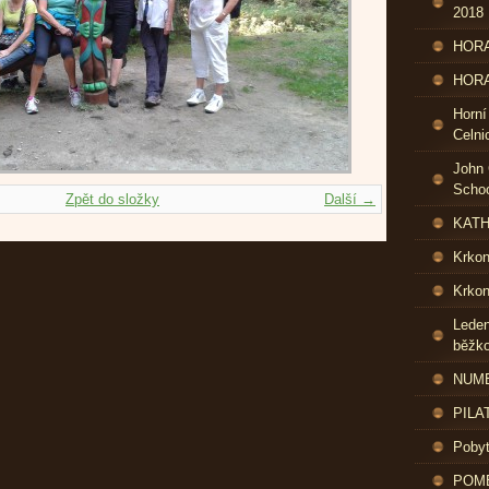
2018
HORA
HORA
Horní
Celni
John 
Schoo
Zpět do složky
Další →
KATH
Krko
Krkon
Leden
běžk
NUME
PILA
Pobyt
POME