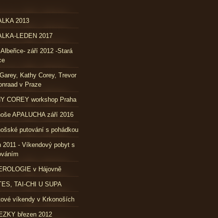
LKA 2013
LKA-LEDEN 2017
 Albeřice- září 2012 -Stará
ce
Garey, Kathy Corey, Trevor
nraad v Praze
Y COREY workshop Praha
noše APALUCHA září 2016
ošské putování s pohádkou
 2011 - Víkendový pobyt s
ováním
ROLOGIE v Hájovně
TES, TAI-CHI U SUPA
ové víkendy v Krkonoších
ZKY březen 2012