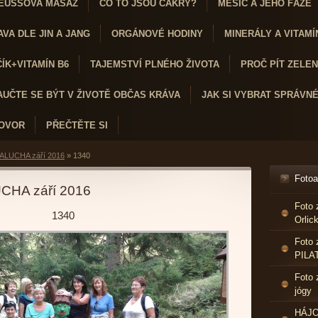
EUSSOVA MASÁŽ
CO TO JSOU ČAKRY?
MĚSÍC A JEHO FÁZE
VA DLE JIN A JANG
ORGÁNOVÉ HODINY
MINERÁLY A VITAMÍ
K+VITAMÍN B6
TAJEMSTVÍ PLNÉHO ŽIVOTA
PROČ PÍT ZELENÝ
AUČTE SE BÝT V ŽIVOTĚ OBČAS KRÁVA
JAK SI VYBRAT SPRÁVN
HOVOR
PŘEČTĚTE SI
ALUCHA září 2016
»
1340
Foto
CHA září 2016
Foto 
1340
Orlic
Foto 
PILA
Foto 
jógy
HÁJO