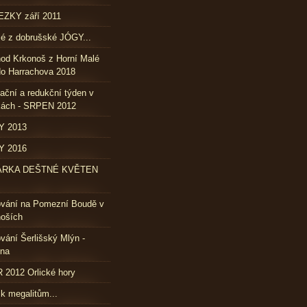
ZKY září 2011
lé z dobrušské JÓGY...
od Krkonoš z Horní Malé
o Harrachova 2018
ační a redukční týden v
kách - SRPEN 2012
Y 2013
Y 2016
ÁRKA DEŠTNÉ KVĚTEN
ování na Pomezní Boudě v
oších
vání Šerlišský Mlýn -
vna
2012 Orlické hory
 k megalitům...