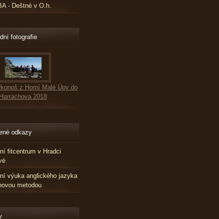
 - Deštné v O.h.
dní fotografie
konoš z Horní Malé Úpy do
Harrachova 2018
ené odkazy
tní fitcentrum v Hradci
vé
tní výuka anglického jazyka
novou metodou
v