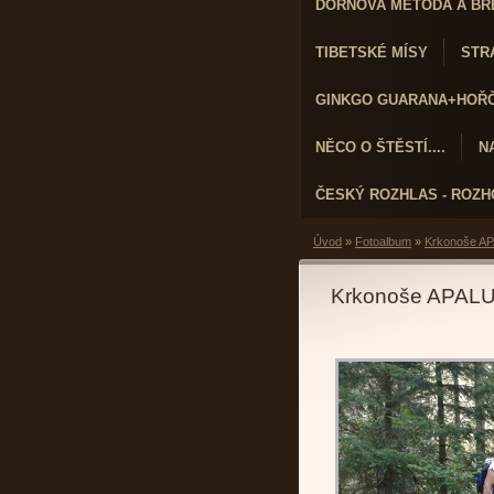
DORNOVA METODA A BR
TIBETSKÉ MÍSY
STRA
GINKGO GUARANA+HOŘČÍ
NĚCO O ŠTĚSTÍ....
N
ČESKÝ ROZHLAS - ROZ
Úvod
»
Fotoalbum
»
Krkonoše AP
Krkonoše APALU