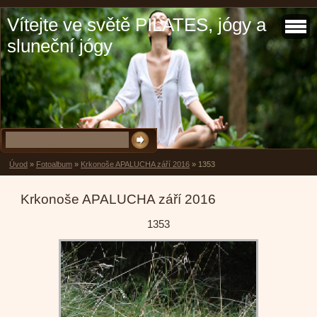
Vítejte ve světě PILATES, jógy a
sluneční jógy
Úvod
»
Fotoalbum
»
Krkonoše APALUCHA září 2016
»
1353
Krkonoše APALUCHA září 2016
1353