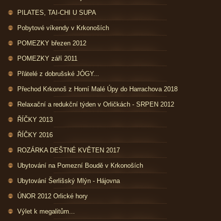
PILATES, TAI-CHI U SUPA
Pobytové víkendy v Krkonoších
POMEZKY březen 2012
POMEZKY září 2011
Přátelé z dobrušské JÓGY...
Přechod Krkonoš z Horní Malé Úpy do Harrachova 2018
Relaxační a redukční týden v Orličkách - SRPEN 2012
ŘÍČKY 2013
ŘÍČKY 2016
ROZÁRKA DEŠTNÉ KVĚTEN 2017
Ubytování na Pomezní Boudě v Krkonoších
Ubytování Šerlišský Mlýn - Hájovna
ÚNOR 2012 Orlické hory
Výlet k megalitům...