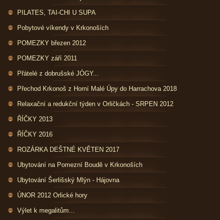
PILATES, TAI-CHI U SUPA
Pobytové víkendy v Krkonoších
POMEZKY březen 2012
POMEZKY září 2011
Přátelé z dobrušské JÓGY...
Přechod Krkonoš z Horní Malé Úpy do Harrachova 2018
Relaxační a redukční týden v Orličkách - SRPEN 2012
ŘÍČKY 2013
ŘÍČKY 2016
ROZÁRKA DEŠTNÉ KVĚTEN 2017
Ubytování na Pomezní Boudě v Krkonoších
Ubytování Šerlišský Mlýn - Hájovna
ÚNOR 2012 Orlické hory
Výlet k megalitům...