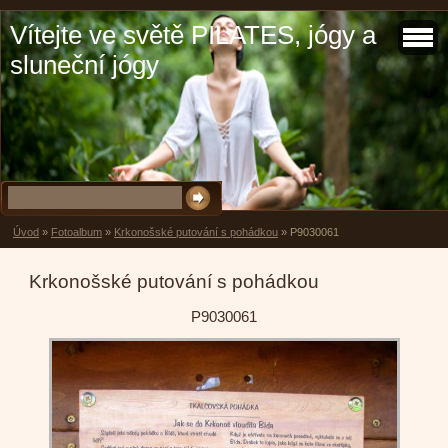
Vítejte ve světě PILATES, jógy a
sluneční jógy
Úvod
»
Fotoalbum
»
Krkonošské putování s pohádkou
»
P9030061
Krkonošské putování s pohádkou
P9030061