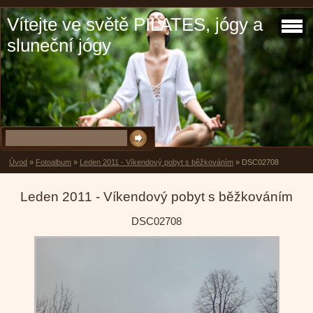
Vítejte ve světě PILATES, jógy a
sluneční jógy
Úvod
»
Fotoalbum
»
Leden 2011 - Víkendový pobyt s běžkováním
»
DSC02708
Leden 2011 - Víkendový pobyt s běžkováním
DSC02708