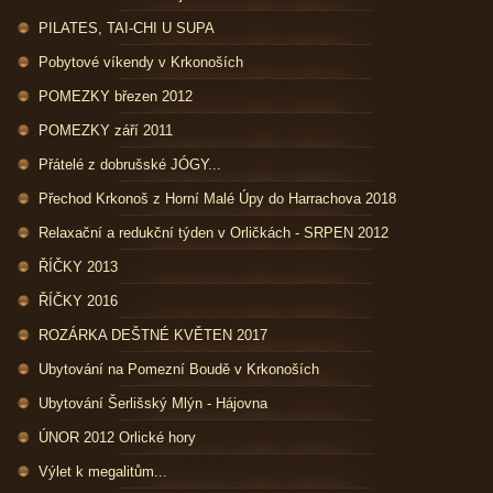
PILATES, TAI-CHI U SUPA
Pobytové víkendy v Krkonoších
POMEZKY březen 2012
POMEZKY září 2011
Přátelé z dobrušské JÓGY...
Přechod Krkonoš z Horní Malé Úpy do Harrachova 2018
Relaxační a redukční týden v Orličkách - SRPEN 2012
ŘÍČKY 2013
ŘÍČKY 2016
ROZÁRKA DEŠTNÉ KVĚTEN 2017
Ubytování na Pomezní Boudě v Krkonoších
Ubytování Šerlišský Mlýn - Hájovna
ÚNOR 2012 Orlické hory
Výlet k megalitům...