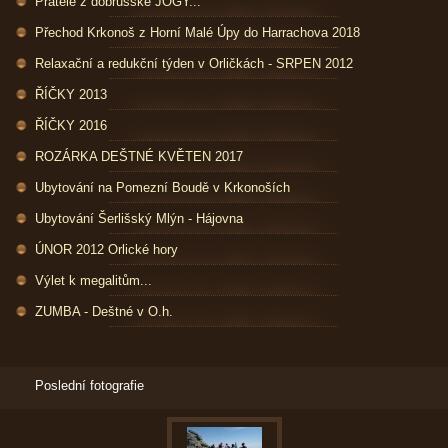
Přátelé z dobrušské JÓGY...
Přechod Krkonoš z Horní Malé Úpy do Harrachova 2018
Relaxační a redukční týden v Orličkách - SRPEN 2012
ŘÍČKY 2013
ŘÍČKY 2016
ROZÁRKA DEŠTNÉ KVĚTEN 2017
Ubytování na Pomezní Boudě v Krkonoších
Ubytování Šerlišský Mlýn - Hájovna
ÚNOR 2012 Orlické hory
Výlet k megalitům...
ZUMBA - Deštné v O.h.
Poslední fotografie