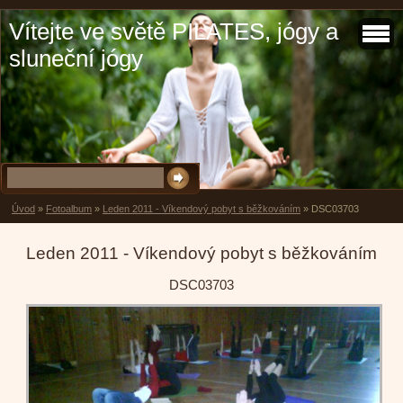
Vítejte ve světě PILATES, jógy a
sluneční jógy
Úvod
»
Fotoalbum
»
Leden 2011 - Víkendový pobyt s běžkováním
»
DSC03703
Leden 2011 - Víkendový pobyt s běžkováním
DSC03703