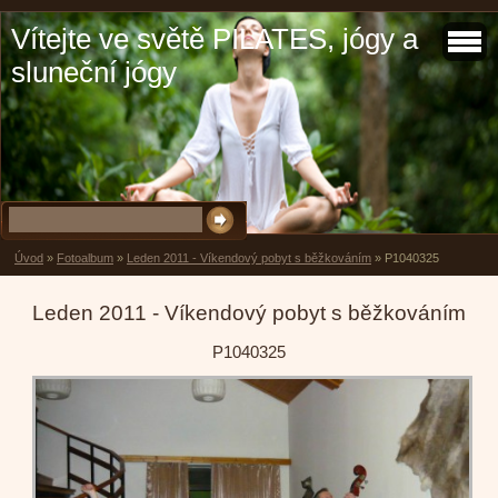
Vítejte ve světě PILATES, jógy a
sluneční jógy
Úvod
»
Fotoalbum
»
Leden 2011 - Víkendový pobyt s běžkováním
»
P1040325
Leden 2011 - Víkendový pobyt s běžkováním
P1040325