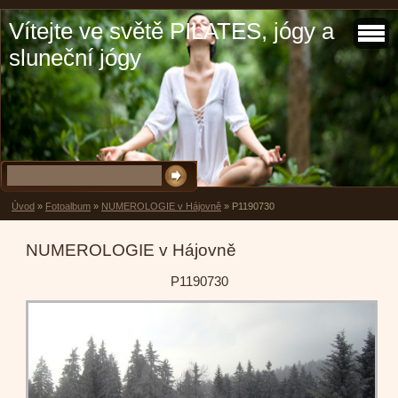
Vítejte ve světě PILATES, jógy a
sluneční jógy
Úvod
»
Fotoalbum
»
NUMEROLOGIE v Hájovně
»
P1190730
NUMEROLOGIE v Hájovně
P1190730