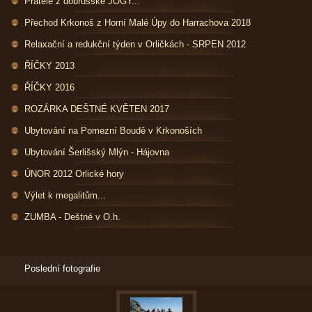
Přátelé z dobrušské JÓGY...
Přechod Krkonoš z Horní Malé Úpy do Harrachova 2018
Relaxační a redukční týden v Orličkách - SRPEN 2012
ŘÍČKY 2013
ŘÍČKY 2016
ROZÁRKA DEŠTNÉ KVĚTEN 2017
Ubytování na Pomezní Boudě v Krkonoších
Ubytování Šerlišský Mlýn - Hájovna
ÚNOR 2012 Orlické hory
Výlet k megalitům...
ZUMBA - Deštné v O.h.
Poslední fotografie