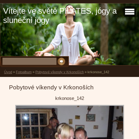
Vítejte ve světě PILATES, jógy a
sluneční jógy
Úvod
»
Fotoalbum
»
Pobytové víkendy v Krkonoších
»
krkonose_142
Pobytové víkendy v Krkonoších
krkonose_142