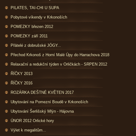
PILATES, TAI-CHI U SUPA
Pobytové víkendy v Krkonoších
POMEZKY březen 2012
POMEZKY září 2011
Přátelé z dobrušské JÓGY...
Přechod Krkonoš z Horní Malé Úpy do Harrachova 2018
Relaxační a redukční týden v Orličkách - SRPEN 2012
ŘÍČKY 2013
ŘÍČKY 2016
ROZÁRKA DEŠTNÉ KVĚTEN 2017
Ubytování na Pomezní Boudě v Krkonoších
Ubytování Šerlišský Mlýn - Hájovna
ÚNOR 2012 Orlické hory
Výlet k megalitům...