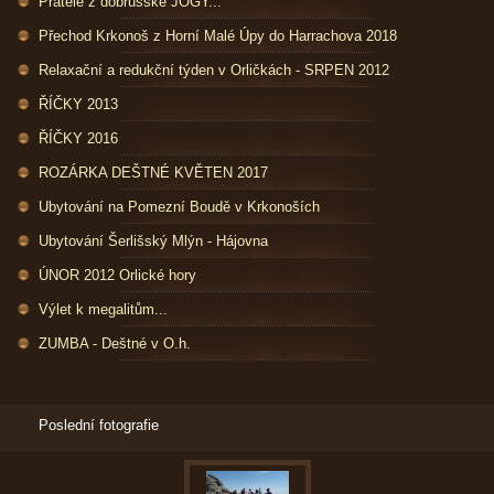
Přátelé z dobrušské JÓGY...
Přechod Krkonoš z Horní Malé Úpy do Harrachova 2018
Relaxační a redukční týden v Orličkách - SRPEN 2012
ŘÍČKY 2013
ŘÍČKY 2016
ROZÁRKA DEŠTNÉ KVĚTEN 2017
Ubytování na Pomezní Boudě v Krkonoších
Ubytování Šerlišský Mlýn - Hájovna
ÚNOR 2012 Orlické hory
Výlet k megalitům...
ZUMBA - Deštné v O.h.
Poslední fotografie