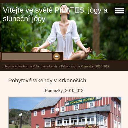
Vítejte ve světě PILATES, jógy a
sluneční jógy
Úvod
»
Fotoalbum
»
Pobytové víkendy v Krkonoších
»
Pomezky_2010_012
Pobytové víkendy v Krkonoších
Pomezky_2010_012