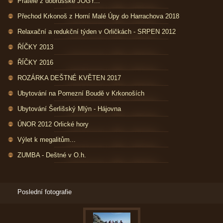
Přátelé z dobrušské JÓGY...
Přechod Krkonoš z Horní Malé Úpy do Harrachova 2018
Relaxační a redukční týden v Orličkách - SRPEN 2012
ŘÍČKY 2013
ŘÍČKY 2016
ROZÁRKA DEŠTNÉ KVĚTEN 2017
Ubytování na Pomezní Boudě v Krkonoších
Ubytování Šerlišský Mlýn - Hájovna
ÚNOR 2012 Orlické hory
Výlet k megalitům...
ZUMBA - Deštné v O.h.
Poslední fotografie