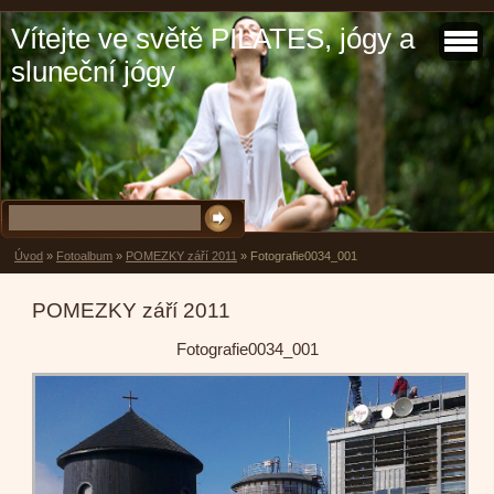
Vítejte ve světě PILATES, jógy a
sluneční jógy
Úvod
»
Fotoalbum
»
POMEZKY září 2011
»
Fotografie0034_001
POMEZKY září 2011
Fotografie0034_001