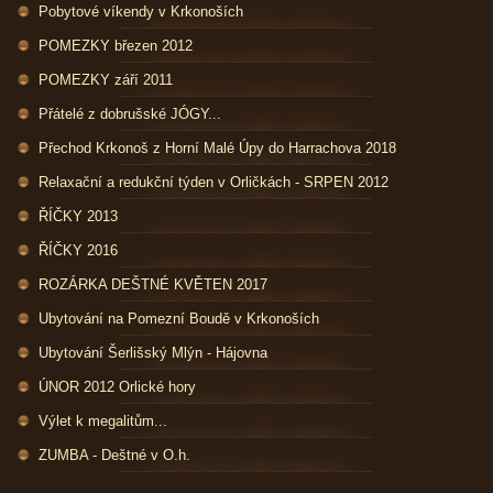
Pobytové víkendy v Krkonoších
POMEZKY březen 2012
POMEZKY září 2011
Přátelé z dobrušské JÓGY...
Přechod Krkonoš z Horní Malé Úpy do Harrachova 2018
Relaxační a redukční týden v Orličkách - SRPEN 2012
ŘÍČKY 2013
ŘÍČKY 2016
ROZÁRKA DEŠTNÉ KVĚTEN 2017
Ubytování na Pomezní Boudě v Krkonoších
Ubytování Šerlišský Mlýn - Hájovna
ÚNOR 2012 Orlické hory
Výlet k megalitům...
ZUMBA - Deštné v O.h.