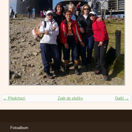
← Předchozí
Zpět do složky
Další →
Fotoalbum