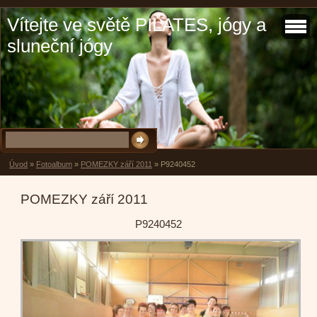
Vítejte ve světě PILATES, jógy a
sluneční jógy
Úvod
»
Fotoalbum
»
POMEZKY září 2011
»
P9240452
POMEZKY září 2011
P9240452