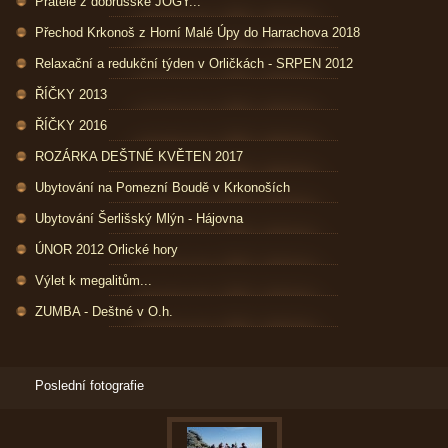
Přátelé z dobrušské JÓGY...
Přechod Krkonoš z Horní Malé Úpy do Harrachova 2018
Relaxační a redukční týden v Orličkách - SRPEN 2012
ŘÍČKY 2013
ŘÍČKY 2016
ROZÁRKA DEŠTNÉ KVĚTEN 2017
Ubytování na Pomezní Boudě v Krkonoších
Ubytování Šerlišský Mlýn - Hájovna
ÚNOR 2012 Orlické hory
Výlet k megalitům...
ZUMBA - Deštné v O.h.
Poslední fotografie