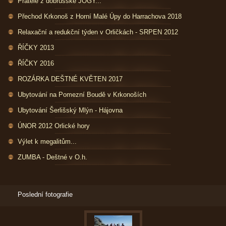
Přátelé z dobrušské JÓGY...
Přechod Krkonoš z Horní Malé Úpy do Harrachova 2018
Relaxační a redukční týden v Orličkách - SRPEN 2012
ŘÍČKY 2013
ŘÍČKY 2016
ROZÁRKA DEŠTNÉ KVĚTEN 2017
Ubytování na Pomezní Boudě v Krkonoších
Ubytování Šerlišský Mlýn - Hájovna
ÚNOR 2012 Orlické hory
Výlet k megalitům...
ZUMBA - Deštné v O.h.
Poslední fotografie