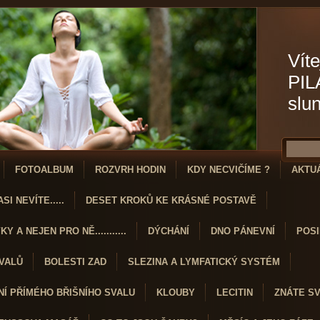
Víte
PIL
slu
FOTOALBUM
ROZVRH HODIN
KDY NECVIČÍME ?
AKTU
SI NEVÍTE.....
DESET KROKŮ KE KRÁSNÉ POSTAVĚ
Y A NEJEN PRO NĚ...........
DÝCHÁNÍ
DNO PÁNEVNÍ
POSI
SVALŮ
BOLESTI ZAD
SLEZINA A LYMFATICKÝ SYSTÉM
Í PŘÍMÉHO BŘIŠNÍHO SVALU
KLOUBY
LECITIN
ZNÁTE S