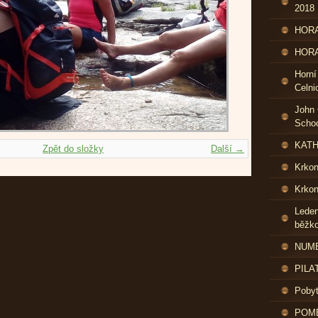
2018
HORA
HORA
Horní
Celni
John 
Schoo
KATH
Zpět do složky
Další →
Krko
Krkon
Leden
běžk
NUME
PILA
Pobyt
POME