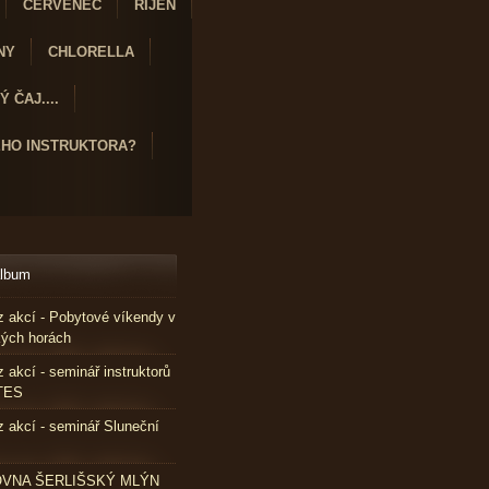
ČERVENEC
ŘÍJEN
NY
CHLORELLA
 ČAJ....
ÉHO INSTRUKTORA?
album
z akcí - Pobytové víkendy v
kých horách
z akcí - seminář instruktorů
TES
z akcí - seminář Sluneční
VNA ŠERLIŠSKÝ MLÝN