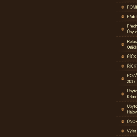
POME
Přáte
Přech
Úpy d
Relax
Orlič
ŘÍČK
ŘÍČK
ROZ
2017
Ubyt
Krkon
Ubyto
Hájo
ÚNOR 
Výlet