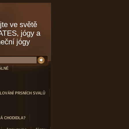
jte ve světě
ATES, jógy a
neční jógy
ÁLNĚ
LOVÁNÍ PRSNÍCH SVALŮ
VÁ CHODIDLA?