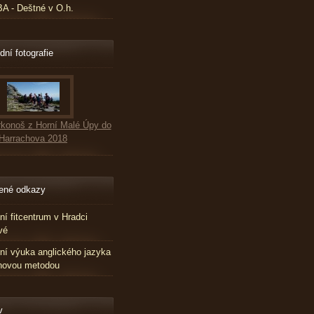
 - Deštné v O.h.
dní fotografie
konoš z Horní Malé Úpy do
Harrachova 2018
ené odkazy
tní fitcentrum v Hradci
vé
tní výuka anglického jazyka
novou metodou
v