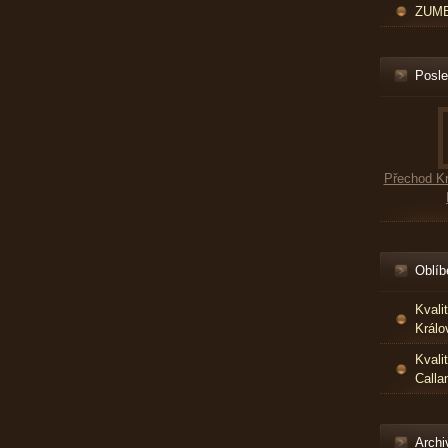
ZUMBA
Posle
Přechod Kr
Oblíb
Kvali
Králo
Kvali
Calla
Archi