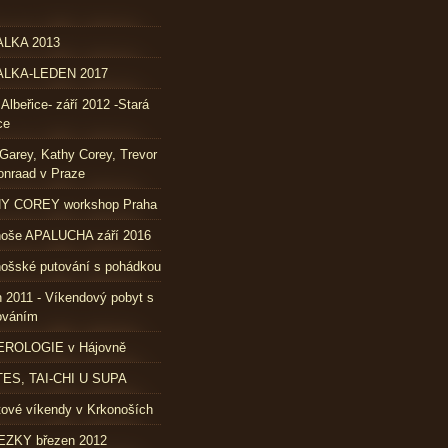
LKA 2013
LKA-LEDEN 2017
 Albeřice- září 2012 -Stará
ce
Garey, Kathy Corey, Trevor
nraad v Praze
Y COREY workshop Praha
noše APALUCHA září 2016
ošské putování s pohádkou
 2011 - Víkendový pobyt s
ováním
ROLOGIE v Hájovně
TES, TAI-CHI U SUPA
ové víkendy v Krkonoších
ZKY březen 2012