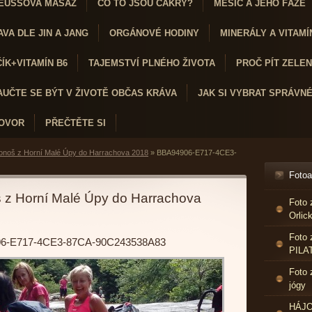
EUSSOVA MASÁŽ
CO TO JSOU ČAKRY?
MĚSÍC A JEHO FÁZE
VA DLE JIN A JANG
ORGÁNOVÉ HODINY
MINERÁLY A VITAMÍ
K+VITAMÍN B6
TAJEMSTVÍ PLNÉHO ŽIVOTA
PROČ PÍT ZELENÝ
AUČTE SE BÝT V ŽIVOTĚ OBČAS KRÁVA
JAK SI VYBRAT SPRÁVN
HOVOR
PŘEČTĚTE SI
onoš z Horní Malé Úpy do Harrachova 2018
»
BBA94906-E717-4CE3-
Foto
 z Horní Malé Úpy do Harrachova
Foto 
Orlic
Foto 
6-E717-4CE3-87CA-90C243538A83
PILA
Foto 
jógy
HÁJO