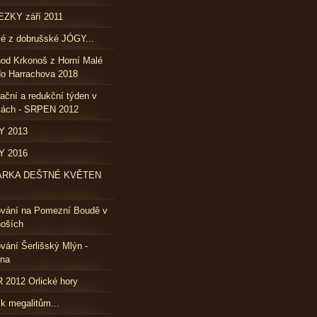
ZKY září 2011
lé z dobrušské JÓGY...
od Krkonoš z Horní Malé
o Harrachova 2018
ační a redukční týden v
kách - SRPEN 2012
Y 2013
Y 2016
ÁRKA DEŠTNÉ KVĚTEN
ování na Pomezní Boudě v
oších
vání Šerlišský Mlýn -
vna
2012 Orlické hory
 k megalitům...