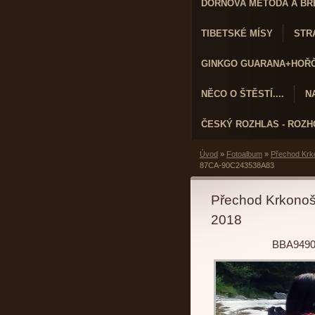
DORNOVA METODA A BR
TIBETSKÉ MÍSY
STRA
GINKGO GUARANA+HOŘČÍ
NĚCO O ŠTĚSTÍ....
N
ČESKÝ ROZHLAS - ROZ
Úvod
»
Fotoalbum
»
Přechod Krk
87CA-90C243538A83
Přechod Krkonoš
2018
BBA9490