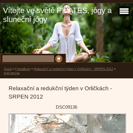
Vítejte ve světě PILATES, jógy a
sluneční jógy
Úvod
»
Fotoalbum
»
Relaxační a redukční týden v Orličkách - SRPEN 2012
»
DSC09136
Relaxační a redukční týden v Orličkách -
SRPEN 2012
DSC09136