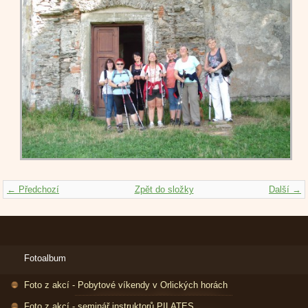
← Předchozí
Zpět do složky
Další →
Fotoalbum
Foto z akcí - Pobytové víkendy v Orlických horách
Foto z akcí - seminář instruktorů PILATES