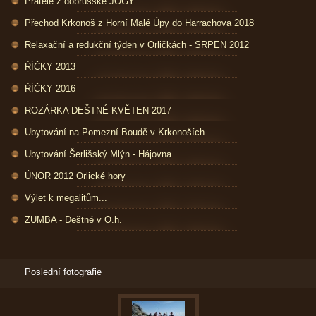
Přátelé z dobrušské JÓGY...
Přechod Krkonoš z Horní Malé Úpy do Harrachova 2018
Relaxační a redukční týden v Orličkách - SRPEN 2012
ŘÍČKY 2013
ŘÍČKY 2016
ROZÁRKA DEŠTNÉ KVĚTEN 2017
Ubytování na Pomezní Boudě v Krkonoších
Ubytování Šerlišský Mlýn - Hájovna
ÚNOR 2012 Orlické hory
Výlet k megalitům...
ZUMBA - Deštné v O.h.
Poslední fotografie