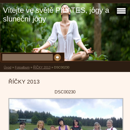
Vítejte ve světě PILATES, jógy a
sluneční jógy
Úvod
»
Fotoalbum
»
ŘÍČKY 2013
»
DSC00230
ŘÍČKY 2013
DSC00230