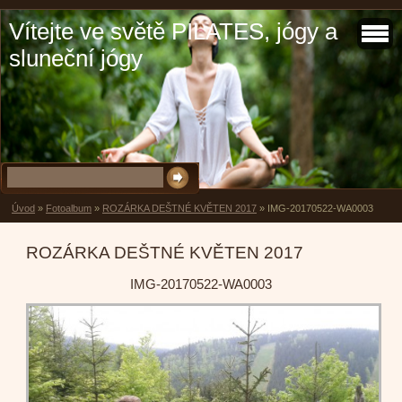
Vítejte ve světě PILATES, jógy a
sluneční jógy
Úvod
»
Fotoalbum
»
ROZÁRKA DEŠTNÉ KVĚTEN 2017
»
IMG-20170522-WA0003
ROZÁRKA DEŠTNÉ KVĚTEN 2017
IMG-20170522-WA0003