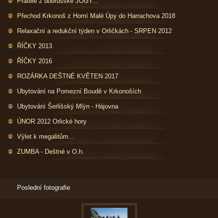
Přátelé z dobrušské JÓGY...
Přechod Krkonoš z Horní Malé Úpy do Harrachova 2018
Relaxační a redukční týden v Orličkách - SRPEN 2012
ŘÍČKY 2013
ŘÍČKY 2016
ROZÁRKA DEŠTNÉ KVĚTEN 2017
Ubytování na Pomezní Boudě v Krkonoších
Ubytování Šerlišský Mlýn - Hájovna
ÚNOR 2012 Orlické hory
Výlet k megalitům...
ZUMBA - Deštné v O.h.
Poslední fotografie