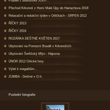
Přátelé z dobrušské JÓGY...
Přechod Krkonoš z Horní Malé Úpy do Harrachova 2018
Relaxační a redukční týden v Orličkách - SRPEN 2012
ŘÍČKY 2013
ŘÍČKY 2016
ROZÁRKA DEŠTNÉ KVĚTEN 2017
Ubytování na Pomezní Boudě v Krkonoších
Ubytování Šerlišský Mlýn - Hájovna
ÚNOR 2012 Orlické hory
Výlet k megalitům...
ZUMBA - Deštné v O.h.
Poslední fotografie