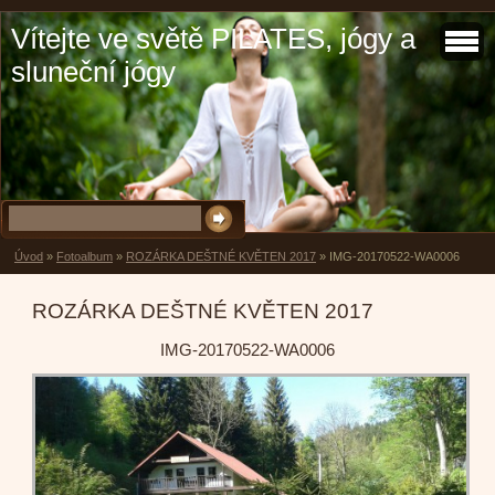
Vítejte ve světě PILATES, jógy a
sluneční jógy
Úvod
»
Fotoalbum
»
ROZÁRKA DEŠTNÉ KVĚTEN 2017
»
IMG-20170522-WA0006
ROZÁRKA DEŠTNÉ KVĚTEN 2017
IMG-20170522-WA0006