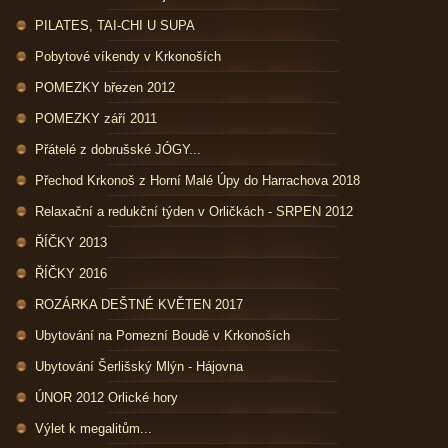
PILATES, TAI-CHI U SUPA
Pobytové víkendy v Krkonoších
POMEZKY březen 2012
POMEZKY září 2011
Přátelé z dobrušské JÓGY...
Přechod Krkonoš z Horní Malé Úpy do Harrachova 2018
Relaxační a redukční týden v Orličkách - SRPEN 2012
ŘÍČKY 2013
ŘÍČKY 2016
ROZÁRKA DEŠTNÉ KVĚTEN 2017
Ubytování na Pomezní Boudě v Krkonoších
Ubytování Šerlišský Mlýn - Hájovna
ÚNOR 2012 Orlické hory
Výlet k megalitům...