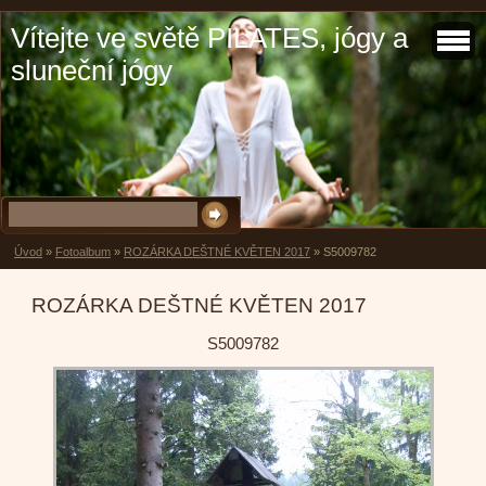
Vítejte ve světě PILATES, jógy a
sluneční jógy
Úvod
»
Fotoalbum
»
ROZÁRKA DEŠTNÉ KVĚTEN 2017
»
S5009782
ROZÁRKA DEŠTNÉ KVĚTEN 2017
S5009782