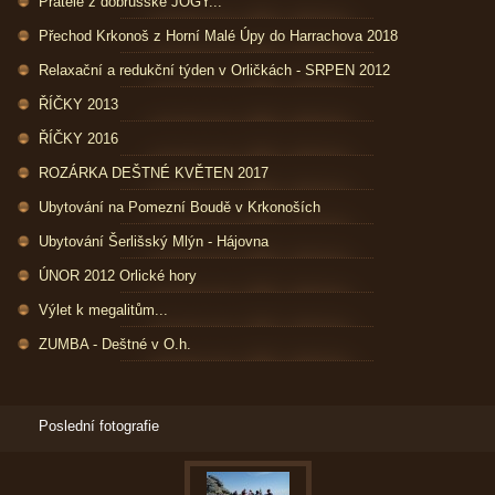
Přátelé z dobrušské JÓGY...
Přechod Krkonoš z Horní Malé Úpy do Harrachova 2018
Relaxační a redukční týden v Orličkách - SRPEN 2012
ŘÍČKY 2013
ŘÍČKY 2016
ROZÁRKA DEŠTNÉ KVĚTEN 2017
Ubytování na Pomezní Boudě v Krkonoších
Ubytování Šerlišský Mlýn - Hájovna
ÚNOR 2012 Orlické hory
Výlet k megalitům...
ZUMBA - Deštné v O.h.
Poslední fotografie