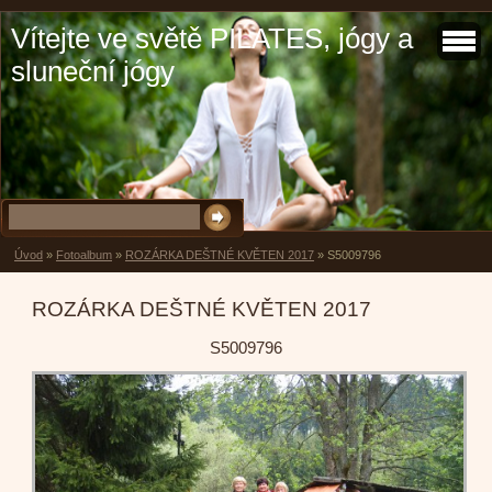
Vítejte ve světě PILATES, jógy a
sluneční jógy
Úvod
»
Fotoalbum
»
ROZÁRKA DEŠTNÉ KVĚTEN 2017
»
S5009796
ROZÁRKA DEŠTNÉ KVĚTEN 2017
S5009796