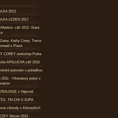
LKA 2013
LKA-LEDEN 2017
 Albeřice- září 2012 -Stará
ce
Garey, Kathy Corey, Trevor
nraad v Praze
Y COREY workshop Praha
noše APALUCHA září 2016
ošské putování s pohádkou
 2011 - Víkendový pobyt s
ováním
ROLOGIE v Hájovně
TES, TAI-CHI U SUPA
ové víkendy v Krkonoších
ZKY březen 2012