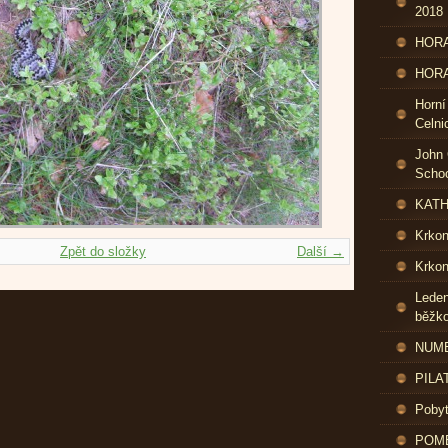
2018
HORA
HORA
Horní
Celni
John 
Schoo
KATH
Krko
Zpět do složky
Další →
Krkon
Leden
běžk
NUME
PILA
Pobyt
POME