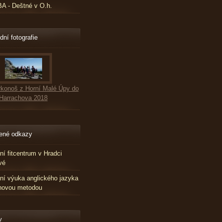
 - Deštné v O.h.
dní fotografie
konoš z Horní Malé Úpy do
Harrachova 2018
ené odkazy
tní fitcentrum v Hradci
vé
tní výuka anglického jazyka
novou metodou
v