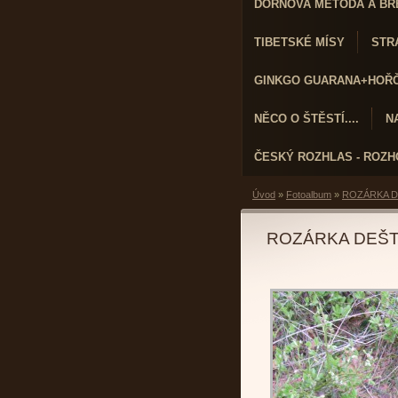
DORNOVA METODA A BR
TIBETSKÉ MÍSY
STRA
GINKGO GUARANA+HOŘČÍ
NĚCO O ŠTĚSTÍ....
N
ČESKÝ ROZHLAS - ROZ
Úvod
»
Fotoalbum
»
ROZÁRKA D
ROZÁRKA DEŠT