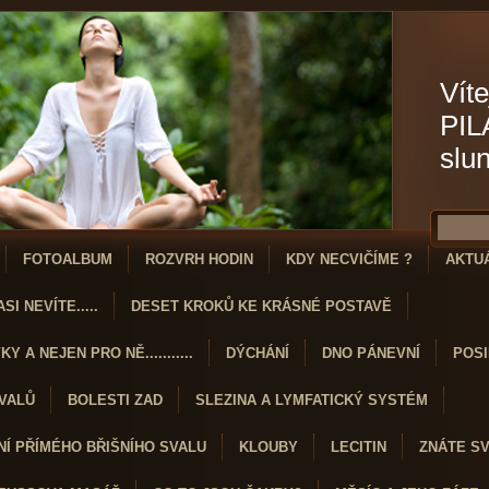
Víte
PIL
slu
FOTOALBUM
ROZVRH HODIN
KDY NECVIČÍME ?
AKTU
SI NEVÍTE.....
DESET KROKŮ KE KRÁSNÉ POSTAVĚ
Y A NEJEN PRO NĚ...........
DÝCHÁNÍ
DNO PÁNEVNÍ
POSI
SVALŮ
BOLESTI ZAD
SLEZINA A LYMFATICKÝ SYSTÉM
Í PŘÍMÉHO BŘIŠNÍHO SVALU
KLOUBY
LECITIN
ZNÁTE S