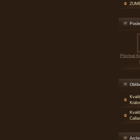
ZUMBA
Posle
Přechod Kr
Oblíb
Kvali
Králo
Kvali
Calla
Archi