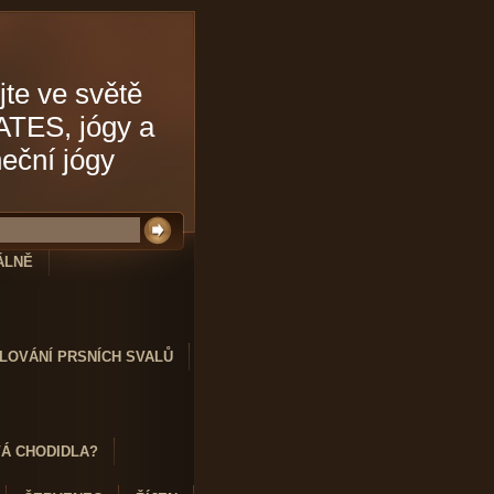
jte ve světě
ATES, jógy a
neční jógy
ÁLNĚ
LOVÁNÍ PRSNÍCH SVALŮ
VÁ CHODIDLA?