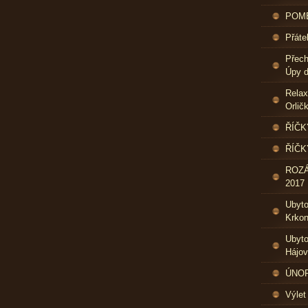
POME
Přáte
Přech
Úpy d
Relax
Orlič
ŘÍČK
ŘÍČK
ROZ
2017
Ubyt
Krkon
Ubyto
Hájo
ÚNOR 
Výlet