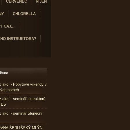
ČERVENEC
ŘÍJEN
NY
CHLORELLA
 ČAJ....
ÉHO INSTRUKTORA?
album
z akcí - Pobytové víkendy v
kých horách
z akcí - seminář instruktorů
TES
z akcí - seminář Sluneční
VNA ŠERLIŠSKÝ MLÝN