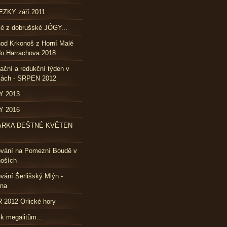
ZKY září 2011
lé z dobrušské JÓGY...
od Krkonoš z Horní Malé
o Harrachova 2018
ační a redukční týden v
kách - SRPEN 2012
Y 2013
Y 2016
ÁRKA DEŠTNÉ KVĚTEN
ování na Pomezní Boudě v
oších
vání Šerlišský Mlýn -
vna
2012 Orlické hory
 k megalitům...