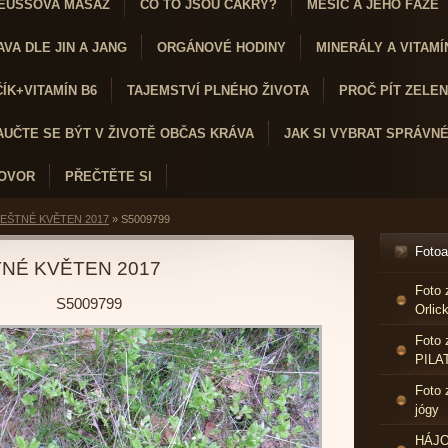
EUSSOVA MASÁŽ
CO TO JSOU ČAKRY?
MĚSÍC A JEHO FÁZE
VA DLE JIN A JANG
ORGÁNOVÉ HODINY
MINERÁLY A VITAMÍ
K+VITAMÍN B6
TAJEMSTVÍ PLNÉHO ŽIVOTA
PROČ PÍT ZELENÝ
AUČTE SE BÝT V ŽIVOTĚ OBČAS KRÁVA
JAK SI VYBRAT SPRÁVN
HOVOR
PŘEČTĚTE SI
EŠTNÉ KVĚTEN 2017
»
S5009799
Foto
NÉ KVĚTEN 2017
Foto 
S5009799
Orlic
Foto 
PILA
Foto 
jógy
HÁJO