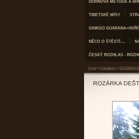
DORNOVA METODA A BR
TIBETSKÉ MÍSY
STRA
GINKGO GUARANA+HOŘČÍ
NĚCO O ŠTĚSTÍ....
N
ČESKÝ ROZHLAS - ROZ
Úvod
»
Fotoalbum
»
ROZÁRKA D
ROZÁRKA DEŠT