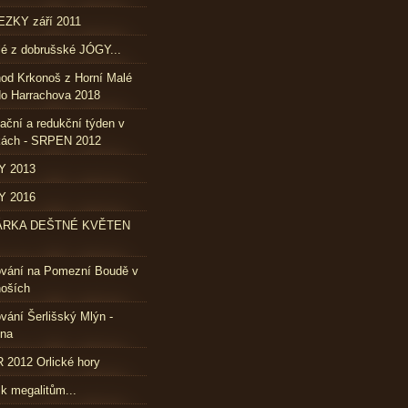
ZKY září 2011
lé z dobrušské JÓGY...
od Krkonoš z Horní Malé
o Harrachova 2018
ační a redukční týden v
kách - SRPEN 2012
Y 2013
Y 2016
ÁRKA DEŠTNÉ KVĚTEN
ování na Pomezní Boudě v
oších
vání Šerlišský Mlýn -
vna
2012 Orlické hory
 k megalitům...