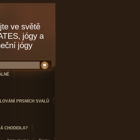
jte ve světě
ATES, jógy a
neční jógy
ÁLNĚ
LOVÁNÍ PRSNÍCH SVALŮ
VÁ CHODIDLA?