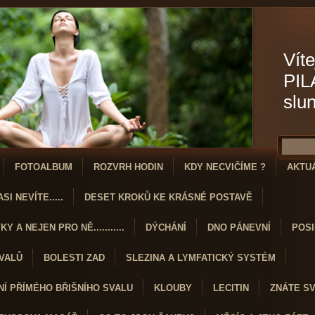
Víte
PIL
slu
FOTOALBUM
ROZVRH HODIN
KDY NECVIČÍME ?
AKTU
SI NEVÍTE.....
DESET KROKŮ KE KRÁSNÉ POSTAVĚ
Y A NEJEN PRO NĚ...........
DÝCHÁNÍ
DNO PÁNEVNÍ
POSI
SVALŮ
BOLESTI ZAD
SLEZINA A LYMFATICKÝ SYSTÉM
Í PŘÍMÉHO BŘIŠNÍHO SVALU
KLOUBY
LECITIN
ZNÁTE S