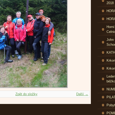
2018
HORA
HORA
Horní
Celni
John 
Schoo
KATH
Krko
Krkon
Leden
běžk
NUME
Zpět do složky
Další →
PILA
Pobyt
POME