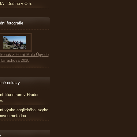
 - Deštné v O.h.
dní fotografie
konoš z Horní Malé Úpy do
Harrachova 2018
ené odkazy
tní fitcentrum v Hradci
vé
tní výuka anglického jazyka
novou metodou
v