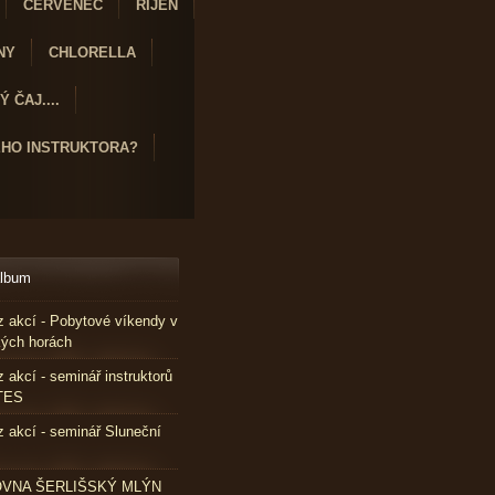
ČERVENEC
ŘÍJEN
NY
CHLORELLA
 ČAJ....
ÉHO INSTRUKTORA?
album
z akcí - Pobytové víkendy v
kých horách
z akcí - seminář instruktorů
TES
z akcí - seminář Sluneční
VNA ŠERLIŠSKÝ MLÝN