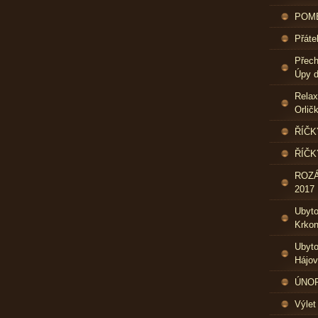
POME
Přáte
Přech
Úpy d
Relax
Orlič
ŘÍČK
ŘÍČK
ROZ
2017
Ubyt
Krkon
Ubyto
Hájo
ÚNOR 
Výlet