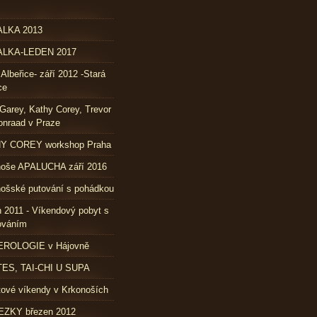
LKA 2013
LKA-LEDEN 2017
 Albeřice- září 2012 -Stará
ce
Garey, Kathy Corey, Trevor
nraad v Praze
Y COREY workshop Praha
noše APALUCHA září 2016
ošské putování s pohádkou
 2011 - Víkendový pobyt s
ováním
ROLOGIE v Hájovně
TES, TAI-CHI U SUPA
ové víkendy v Krkonoších
ZKY březen 2012