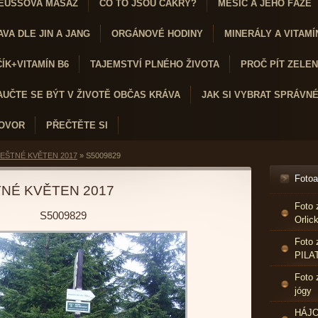
EUSSOVA MASÁŽ
CO TO JSOU ČAKRY?
MĚSÍC A JEHO FÁZE
VA DLE JIN A JANG
ORGÁNOVÉ HODINY
MINERÁLY A VITAMÍ
K+VITAMÍN B6
TAJEMSTVÍ PLNÉHO ŽIVOTA
PROČ PÍT ZELENÝ
AUČTE SE BÝT V ŽIVOTĚ OBČAS KRÁVA
JAK SI VYBRAT SPRÁVN
HOVOR
PŘEČTĚTE SI
EŠTNÉ KVĚTEN 2017
»
S5009829
Foto
NÉ KVĚTEN 2017
Foto 
S5009829
Orlic
Foto 
PILA
Foto 
jógy
HÁJO