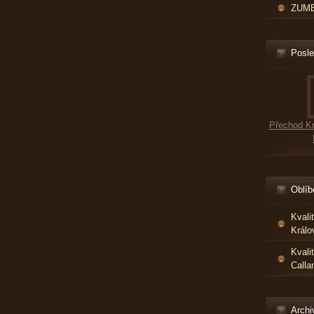
ZUMBA
Posle
Přechod Kr
Oblíb
Kvali
Králo
Kvali
Calla
Archi