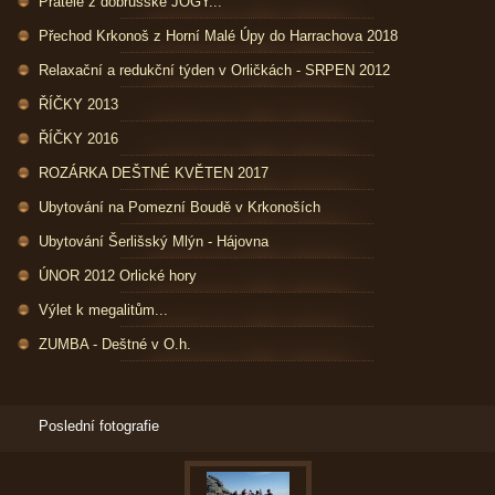
Přátelé z dobrušské JÓGY...
Přechod Krkonoš z Horní Malé Úpy do Harrachova 2018
Relaxační a redukční týden v Orličkách - SRPEN 2012
ŘÍČKY 2013
ŘÍČKY 2016
ROZÁRKA DEŠTNÉ KVĚTEN 2017
Ubytování na Pomezní Boudě v Krkonoších
Ubytování Šerlišský Mlýn - Hájovna
ÚNOR 2012 Orlické hory
Výlet k megalitům...
ZUMBA - Deštné v O.h.
Poslední fotografie