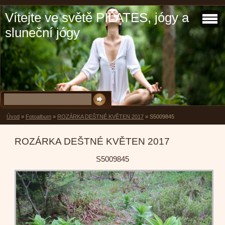
Vítejte ve světě PILATES, jógy a
sluneční jógy
Úvod
»
Fotoalbum
»
ROZÁRKA DEŠTNÉ KVĚTEN 2017
»
S5009845
ROZÁRKA DEŠTNÉ KVĚTEN 2017
S5009845