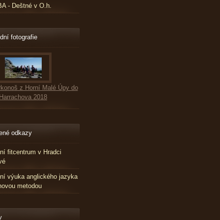
 - Deštné v O.h.
dní fotografie
konoš z Horní Malé Úpy do
Harrachova 2018
ené odkazy
tní fitcentrum v Hradci
vé
tní výuka anglického jazyka
novou metodou
v