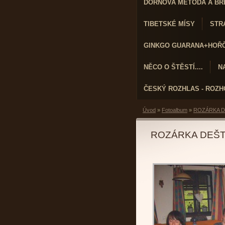
DORNOVA METODA A BR
TIBETSKÉ MÍSY
STRA
GINKGO GUARANA+HOŘČÍ
NĚCO O ŠTĚSTÍ....
N
ČESKÝ ROZHLAS - ROZ
Úvod
»
Fotoalbum
»
ROZÁRKA D
ROZÁRKA DEŠT