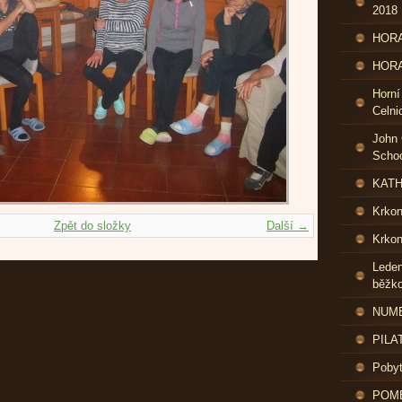
2018
HORA
HORA
Horní
Celni
John 
Schoo
KATH
Krko
Zpět do složky
Další →
Krkon
Leden
běžk
NUME
PILA
Pobyt
POME