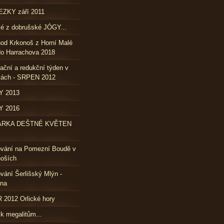
ZKY září 2011
lé z dobrušské JÓGY...
od Krkonoš z Horní Malé
o Harrachova 2018
ační a redukční týden v
kách - SRPEN 2012
Y 2013
Y 2016
ÁRKA DEŠTNÉ KVĚTEN
ování na Pomezní Boudě v
oších
vání Šerlišský Mlýn -
vna
2012 Orlické hory
 k megalitům...