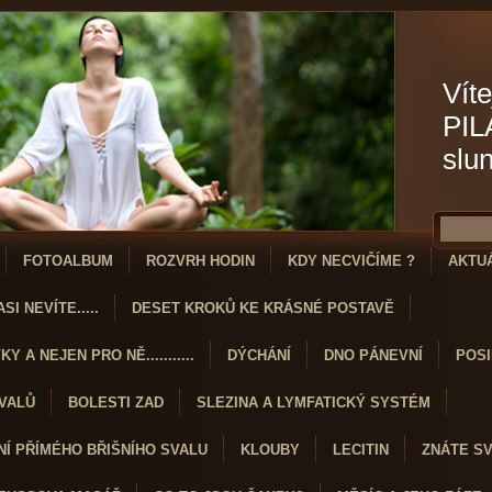
Víte
PIL
slu
FOTOALBUM
ROZVRH HODIN
KDY NECVIČÍME ?
AKTU
SI NEVÍTE.....
DESET KROKŮ KE KRÁSNÉ POSTAVĚ
Y A NEJEN PRO NĚ...........
DÝCHÁNÍ
DNO PÁNEVNÍ
POSI
SVALŮ
BOLESTI ZAD
SLEZINA A LYMFATICKÝ SYSTÉM
Í PŘÍMÉHO BŘIŠNÍHO SVALU
KLOUBY
LECITIN
ZNÁTE S