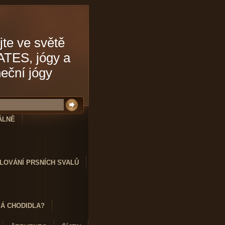
jte ve světě
ATES, jógy a
neční jógy
ÁLNĚ
LOVÁNÍ PRSNÍCH SVALŮ
VÁ CHODIDLA?