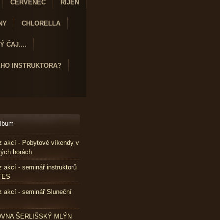
ČERVENEC
ŘÍJEN
NY
CHLORELLA
 ČAJ....
ÉHO INSTRUKTORA?
album
z akcí - Pobytové víkendy v
kých horách
z akcí - seminář instruktorů
TES
z akcí - seminář Sluneční
VNA ŠERLIŠSKÝ MLÝN