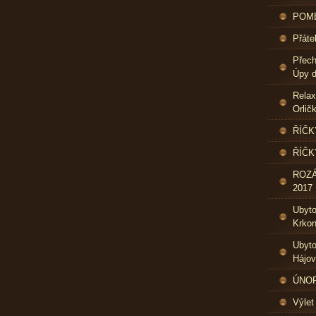
POME
Přáte
Přech
Úpy d
Relax
Orlič
ŘÍČK
ŘÍČK
ROZ
2017
Ubyt
Krkon
Ubyto
Hájo
ÚNOR 
Výlet