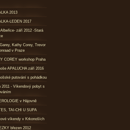
LKA 2013
LKA-LEDEN 2017
 Albeřice- září 2012 -Stará
ce
Garey, Kathy Corey, Trevor
nraad v Praze
Y COREY workshop Praha
noše APALUCHA září 2016
ošské putování s pohádkou
 2011 - Víkendový pobyt s
ováním
ROLOGIE v Hájovně
TES, TAI-CHI U SUPA
ové víkendy v Krkonoších
ZKY březen 2012