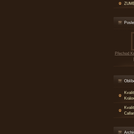
ZUMBA
Posle
Přechod Kr
Oblíb
Kvali
Králo
Kvali
Calla
Archi