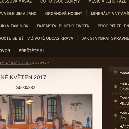
EUSSOVA MASÁŽ
CO TO JSOU ČAKRY?
MĚSÍC A JEHO FÁZE
VA DLE JIN A JANG
ORGÁNOVÉ HODINY
MINERÁLY A VITAMÍ
K+VITAMÍN B6
TAJEMSTVÍ PLNÉHO ŽIVOTA
PROČ PÍT ZELENÝ
AUČTE SE BÝT V ŽIVOTĚ OBČAS KRÁVA
JAK SI VYBRAT SPRÁVN
HOVOR
PŘEČTĚTE SI
EŠTNÉ KVĚTEN 2017
»
S5009882
Foto
NÉ KVĚTEN 2017
Foto 
S5009882
Orlic
Foto 
PILA
Foto 
jógy
HÁJO