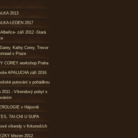
LKA 2013
LKA-LEDEN 2017
 Albeřice- září 2012 -Stará
ce
Garey, Kathy Corey, Trevor
nraad v Praze
Y COREY workshop Praha
noše APALUCHA září 2016
ošské putování s pohádkou
 2011 - Víkendový pobyt s
ováním
ROLOGIE v Hájovně
TES, TAI-CHI U SUPA
ové víkendy v Krkonoších
ZKY březen 2012