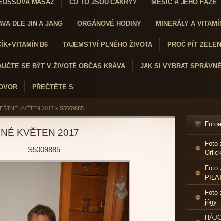
EUSSOVA MASÁŽ
CO TO JSOU ČAKRY?
MĚSÍC A JEHO FÁZE
VA DLE JIN A JANG
ORGÁNOVÉ HODINY
MINERÁLY A VITAMÍ
K+VITAMÍN B6
TAJEMSTVÍ PLNÉHO ŽIVOTA
PROČ PÍT ZELENÝ
AUČTE SE BÝT V ŽIVOTĚ OBČAS KRÁVA
JAK SI VYBRAT SPRÁVN
HOVOR
PŘEČTĚTE SI
EŠTNÉ KVĚTEN 2017
»
S5009885
Foto
NÉ KVĚTEN 2017
Foto 
S5009885
Orlic
Foto 
PILA
Foto 
jógy
HÁJO