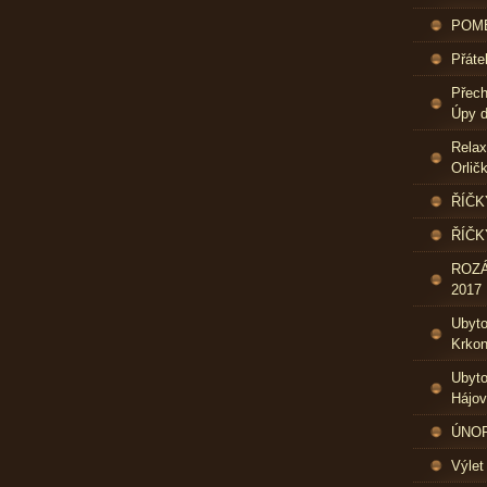
POME
Přáte
Přech
Úpy d
Relax
Orlič
ŘÍČK
ŘÍČK
ROZ
2017
Ubyt
Krkon
Ubyto
Hájo
ÚNOR 
Výlet