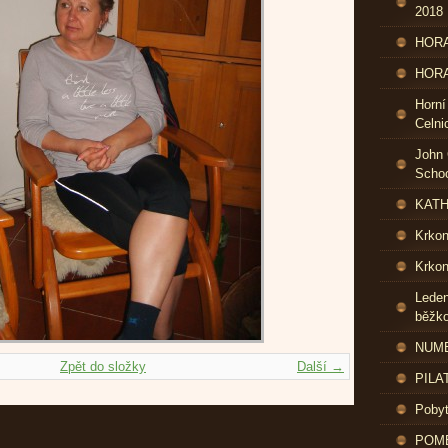
2018
HORA
HORA
Horní
Celni
John 
Schoo
KATH
Krko
Krkon
Leden
běžk
NUME
Zpět do složky
Další →
PILA
Pobyt
POME