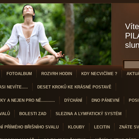
Víte
PIL
slu
FOTOALBUM
ROZVRH HODIN
KDY NECVIČÍME ?
AKTU
SI NEVÍTE.....
DESET KROKŮ KE KRÁSNÉ POSTAVĚ
Y A NEJEN PRO NĚ...........
DÝCHÁNÍ
DNO PÁNEVNÍ
POSI
SVALŮ
BOLESTI ZAD
SLEZINA A LYMFATICKÝ SYSTÉM
Í PŘÍMÉHO BŘIŠNÍHO SVALU
KLOUBY
LECITIN
ZNÁTE S