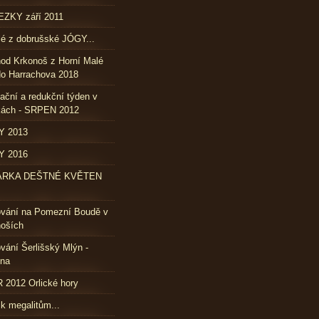
ZKY září 2011
lé z dobrušské JÓGY...
od Krkonoš z Horní Malé
o Harrachova 2018
ační a redukční týden v
kách - SRPEN 2012
Y 2013
Y 2016
ÁRKA DEŠTNÉ KVĚTEN
ování na Pomezní Boudě v
oších
vání Šerlišský Mlýn -
vna
2012 Orlické hory
 k megalitům...