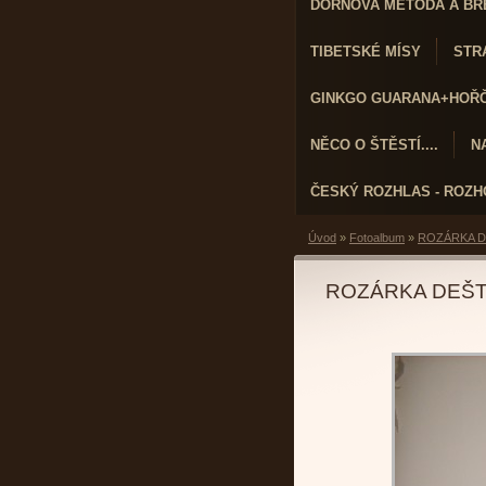
DORNOVA METODA A BR
TIBETSKÉ MÍSY
STRA
GINKGO GUARANA+HOŘČÍ
NĚCO O ŠTĚSTÍ....
N
ČESKÝ ROZHLAS - ROZ
Úvod
»
Fotoalbum
»
ROZÁRKA D
ROZÁRKA DEŠT