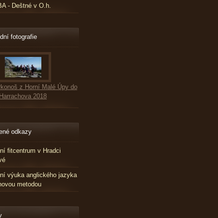
 - Deštné v O.h.
dní fotografie
konoš z Horní Malé Úpy do
Harrachova 2018
ené odkazy
tní fitcentrum v Hradci
vé
tní výuka anglického jazyka
novou metodou
v