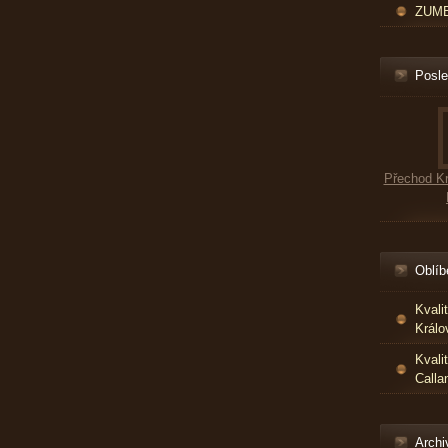
ZUMBA
Posle
Přechod Kr
Oblíb
Kvali
Králo
Kvali
Calla
Archi