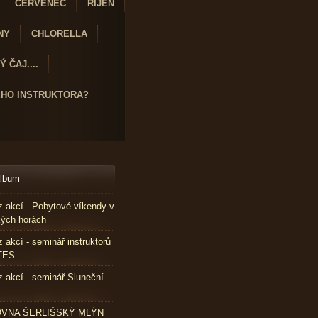
ČERVENEC
ŘÍJEN
NY
CHLORELLA
 ČAJ....
ÉHO INSTRUKTORA?
album
z akcí - Pobytové víkendy v
kých horách
z akcí - seminář instruktorů
TES
z akcí - seminář Sluneční
VNA ŠERLIŠSKÝ MLÝN