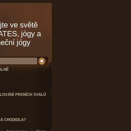
jte ve světě
ATES, jógy a
neční jógy
ÁLNĚ
LOVÁNÍ PRSNÍCH SVALŮ
VÁ CHODIDLA?