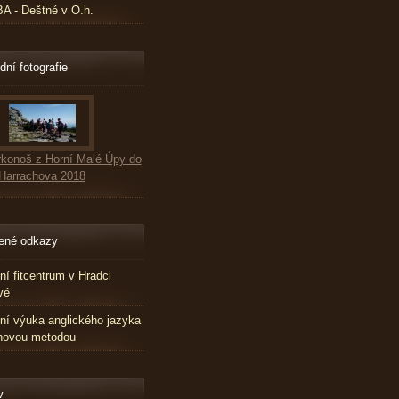
 - Deštné v O.h.
dní fotografie
konoš z Horní Malé Úpy do
Harrachova 2018
ené odkazy
tní fitcentrum v Hradci
vé
tní výuka anglického jazyka
novou metodou
v