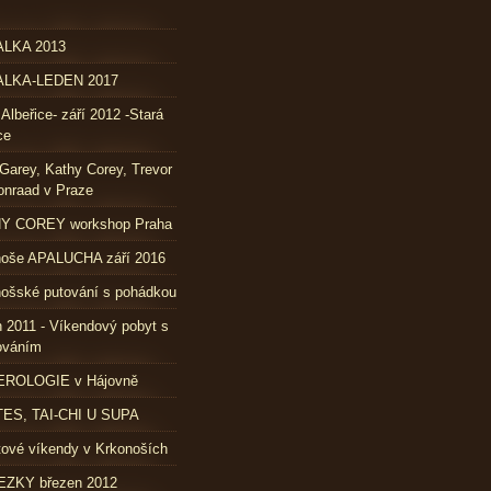
LKA 2013
LKA-LEDEN 2017
 Albeřice- září 2012 -Stará
ce
Garey, Kathy Corey, Trevor
nraad v Praze
Y COREY workshop Praha
noše APALUCHA září 2016
ošské putování s pohádkou
 2011 - Víkendový pobyt s
ováním
ROLOGIE v Hájovně
TES, TAI-CHI U SUPA
ové víkendy v Krkonoších
ZKY březen 2012