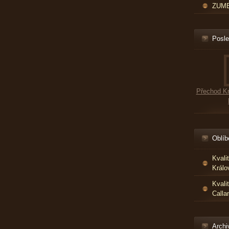
ZUMBA
Posle
Přechod Kr
Oblíb
Kvali
Králo
Kvali
Calla
Archi