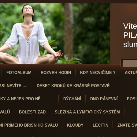
Víte
PIL
slu
FOTOALBUM
ROZVRH HODIN
KDY NECVIČÍME ?
AKTU
SI NEVÍTE.....
DESET KROKŮ KE KRÁSNÉ POSTAVĚ
Y A NEJEN PRO NĚ...........
DÝCHÁNÍ
DNO PÁNEVNÍ
POSI
SVALŮ
BOLESTI ZAD
SLEZINA A LYMFATICKÝ SYSTÉM
Í PŘÍMÉHO BŘIŠNÍHO SVALU
KLOUBY
LECITIN
ZNÁTE S