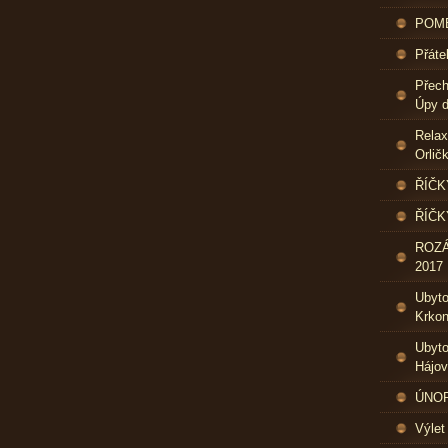
POME
Přáte
Přech
Úpy d
Relax
Orlič
ŘÍČK
ŘÍČK
ROZ
2017
Ubyt
Krkon
Ubyto
Hájo
ÚNOR 
Výlet