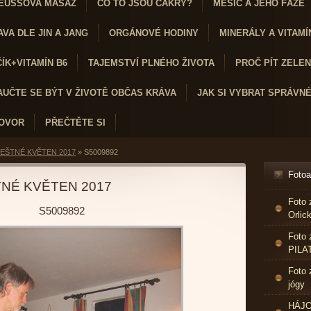
EUSSOVA MASÁŽ
CO TO JSOU ČAKRY?
MĚSÍC A JEHO FÁZE
VA DLE JIN A JANG
ORGÁNOVÉ HODINY
MINERÁLY A VITAMÍ
K+VITAMÍN B6
TAJEMSTVÍ PLNÉHO ŽIVOTA
PROČ PÍT ZELENÝ
AUČTE SE BÝT V ŽIVOTĚ OBČAS KRÁVA
JAK SI VYBRAT SPRÁVN
HOVOR
PŘEČTĚTE SI
EŠTNÉ KVĚTEN 2017
»
S5009892
Foto
NÉ KVĚTEN 2017
Foto 
S5009892
Orlic
Foto 
PILA
Foto 
jógy
HÁJO