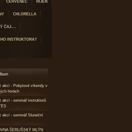
ČERVENEC
ŘÍJEN
NY
CHLORELLA
 ČAJ....
ÉHO INSTRUKTORA?
album
z akcí - Pobytové víkendy v
kých horách
z akcí - seminář instruktorů
TES
z akcí - seminář Sluneční
VNA ŠERLIŠSKÝ MLÝN