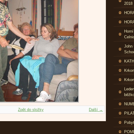
2018
HORA
HORA
Horní
Celni
John 
Schoo
KATH
Krko
Krkon
Leden
běžk
NUME
Zpět do složky
Další →
PILA
Pobyt
POME