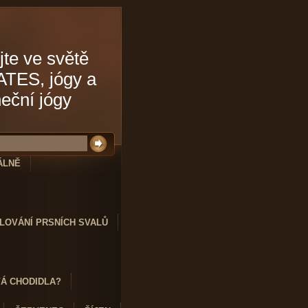
jte ve světě
ATES, jógy a
neční jógy
ÁLNĚ
LOVÁNÍ PRSNÍCH SVALŮ
VÁ CHODIDLA?