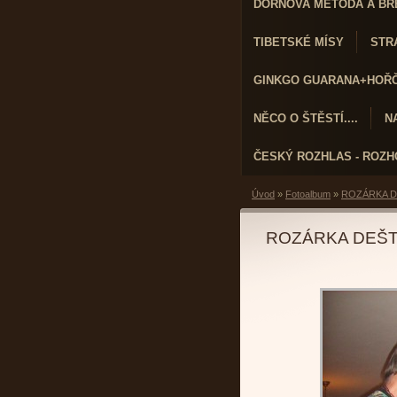
DORNOVA METODA A BR
TIBETSKÉ MÍSY
STRA
GINKGO GUARANA+HOŘČÍ
NĚCO O ŠTĚSTÍ....
N
ČESKÝ ROZHLAS - ROZ
Úvod
»
Fotoalbum
»
ROZÁRKA D
ROZÁRKA DEŠT