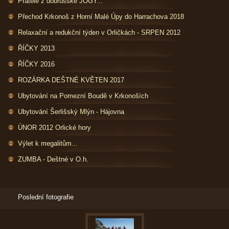
Přátelé z dobrušské JÓGY...
Přechod Krkonoš z Horní Malé Úpy do Harrachova 2018
Relaxační a redukční týden v Orličkách - SRPEN 2012
ŘÍČKY 2013
ŘÍČKY 2016
ROZÁRKA DEŠTNÉ KVĚTEN 2017
Ubytování na Pomezní Boudě v Krkonoších
Ubytování Šerlišský Mlýn - Hájovna
ÚNOR 2012 Orlické hory
Výlet k megalitům...
ZUMBA - Deštné v O.h.
Poslední fotografie