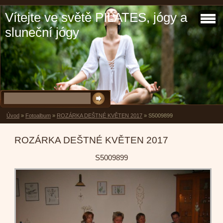
Vítejte ve světě PILATES, jógy a
sluneční jógy
Úvod
»
Fotoalbum
»
ROZÁRKA DEŠTNÉ KVĚTEN 2017
»
S5009899
ROZÁRKA DEŠTNÉ KVĚTEN 2017
S5009899