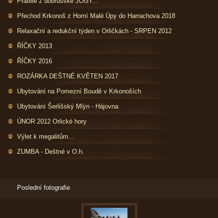
Přátelé z dobrušské JÓGY...
Přechod Krkonoš z Horní Malé Úpy do Harrachova 2018
Relaxační a redukční týden v Orličkách - SRPEN 2012
ŘÍČKY 2013
ŘÍČKY 2016
ROZÁRKA DEŠTNÉ KVĚTEN 2017
Ubytování na Pomezní Boudě v Krkonoších
Ubytování Šerlišský Mlýn - Hájovna
ÚNOR 2012 Orlické hory
Výlet k megalitům...
ZUMBA - Deštné v O.h.
Poslední fotografie