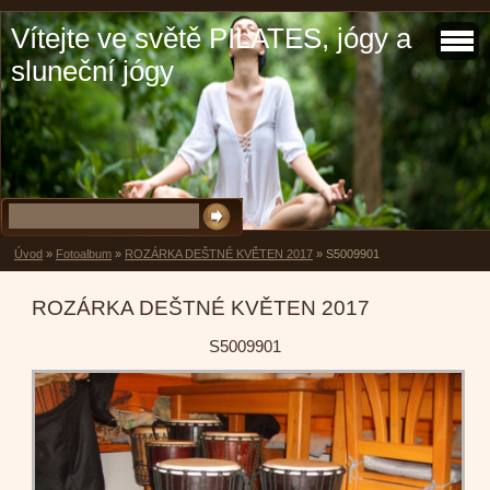
Vítejte ve světě PILATES, jógy a
sluneční jógy
Úvod
»
Fotoalbum
»
ROZÁRKA DEŠTNÉ KVĚTEN 2017
»
S5009901
ROZÁRKA DEŠTNÉ KVĚTEN 2017
S5009901