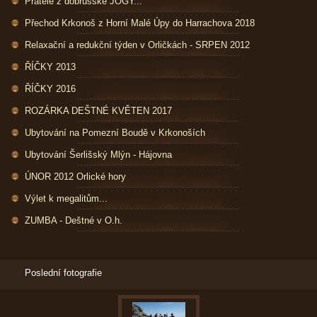
Přátelé z dobrušské JÓGY...
Přechod Krkonoš z Horní Malé Úpy do Harrachova 2018
Relaxační a redukční týden v Orličkách - SRPEN 2012
ŘÍČKY 2013
ŘÍČKY 2016
ROZÁRKA DEŠTNÉ KVĚTEN 2017
Ubytování na Pomezní Boudě v Krkonoších
Ubytování Šerlišský Mlýn - Hájovna
ÚNOR 2012 Orlické hory
Výlet k megalitům...
ZUMBA - Deštné v O.h.
Poslední fotografie