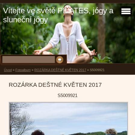
Vítejte ve světě PILATES, jógy a
sluneční jógy
Úvod
»
Fotoalbum
»
ROZÁRKA DEŠTNÉ KVĚTEN 2017
»
S5009921
ROZÁRKA DEŠTNÉ KVĚTEN 2017
S5009921