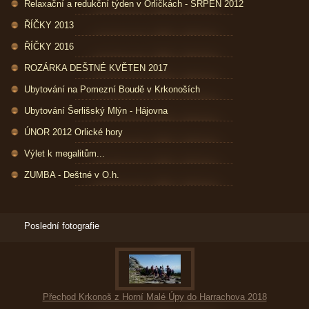
Relaxační a redukční týden v Orličkách - SRPEN 2012
ŘÍČKY 2013
ŘÍČKY 2016
ROZÁRKA DEŠTNÉ KVĚTEN 2017
Ubytování na Pomezní Boudě v Krkonoších
Ubytování Šerlišský Mlýn - Hájovna
ÚNOR 2012 Orlické hory
Výlet k megalitům...
ZUMBA - Deštné v O.h.
Poslední fotografie
Přechod Krkonoš z Horní Malé Úpy do Harrachova 2018