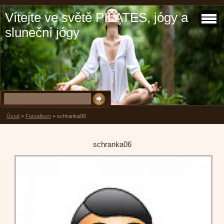
Vítejte ve světě PILATES, jógy a
sluneční jógy
Úvod
»
Fotoalbum
»
schranka06
schranka06