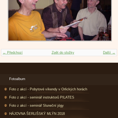
← Předchozí
Zpět do složky
Další →
Fotoalbum
Foto z akcí - Pobytové víkendy v Orlických horách
Foto z akcí - seminář instruktorů PILATES
Foto z akcí - seminář Sluneční jógy
HÁJOVNA ŠERLIŠSKÝ MLÝN 2018