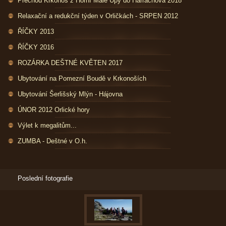
Přechod Krkonoš z Horní Malé Úpy do Harrachova 2018
Relaxační a redukční týden v Orličkách - SRPEN 2012
ŘÍČKY 2013
ŘÍČKY 2016
ROZÁRKA DEŠTNÉ KVĚTEN 2017
Ubytování na Pomezní Boudě v Krkonoších
Ubytování Šerlišský Mlýn - Hájovna
ÚNOR 2012 Orlické hory
Výlet k megalitům...
ZUMBA - Deštné v O.h.
Poslední fotografie