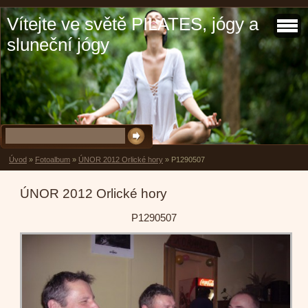
Vítejte ve světě PILATES, jógy a
sluneční jógy
Úvod
»
Fotoalbum
»
ÚNOR 2012 Orlické hory
»
P1290507
ÚNOR 2012 Orlické hory
P1290507