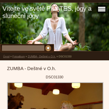
Vítejte ve světě PILATES, jógy a
sluneční jógy
Úvod
»
Fotoalbum
»
ZUMBA - Deštné v O.h.
»
DSC01330
ZUMBA - Deštné v O.h.
DSC01330