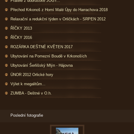
Přátelé z dobrušské JÓGY...
Přechod Krkonoš z Horní Malé Úpy do Harrachova 2018
Relaxační a redukční týden v Orličkách - SRPEN 2012
ŘÍČKY 2013
ŘÍČKY 2016
ROZÁRKA DEŠTNÉ KVĚTEN 2017
Ubytování na Pomezní Boudě v Krkonoších
Ubytování Šerlišský Mlýn - Hájovna
ÚNOR 2012 Orlické hory
Výlet k megalitům...
ZUMBA - Deštné v O.h.
Poslední fotografie