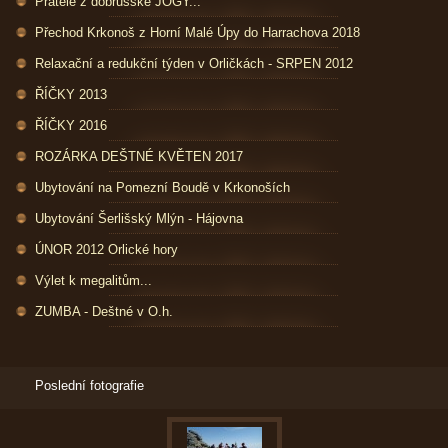
Přátelé z dobrušské JÓGY...
Přechod Krkonoš z Horní Malé Úpy do Harrachova 2018
Relaxační a redukční týden v Orličkách - SRPEN 2012
ŘÍČKY 2013
ŘÍČKY 2016
ROZÁRKA DEŠTNÉ KVĚTEN 2017
Ubytování na Pomezní Boudě v Krkonoších
Ubytování Šerlišský Mlýn - Hájovna
ÚNOR 2012 Orlické hory
Výlet k megalitům...
ZUMBA - Deštné v O.h.
Poslední fotografie