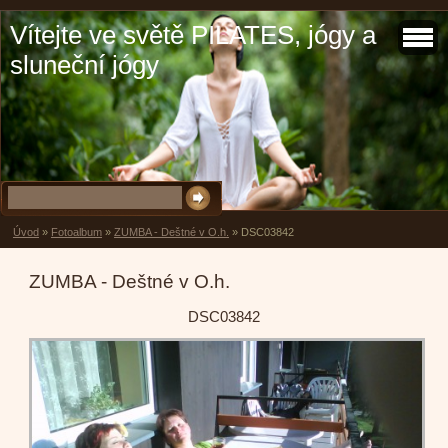
Vítejte ve světě PILATES, jógy a
sluneční jógy
Úvod
»
Fotoalbum
»
ZUMBA - Deštné v O.h.
»
DSC03842
ZUMBA - Deštné v O.h.
DSC03842