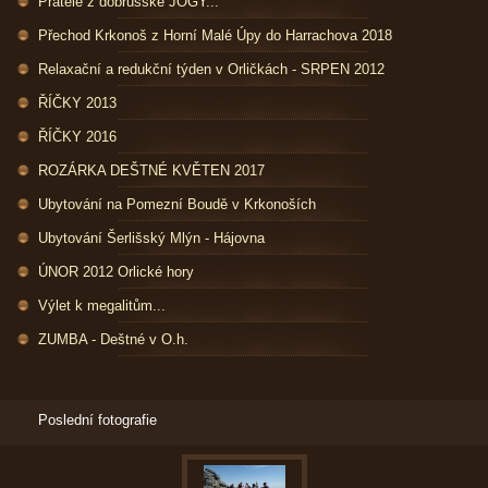
Přátelé z dobrušské JÓGY...
Přechod Krkonoš z Horní Malé Úpy do Harrachova 2018
Relaxační a redukční týden v Orličkách - SRPEN 2012
ŘÍČKY 2013
ŘÍČKY 2016
ROZÁRKA DEŠTNÉ KVĚTEN 2017
Ubytování na Pomezní Boudě v Krkonoších
Ubytování Šerlišský Mlýn - Hájovna
ÚNOR 2012 Orlické hory
Výlet k megalitům...
ZUMBA - Deštné v O.h.
Poslední fotografie