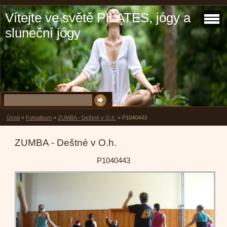
Vítejte ve světě PILATES, jógy a
sluneční jógy
Úvod
»
Fotoalbum
»
ZUMBA - Deštné v O.h.
»
P1040443
ZUMBA - Deštné v O.h.
P1040443