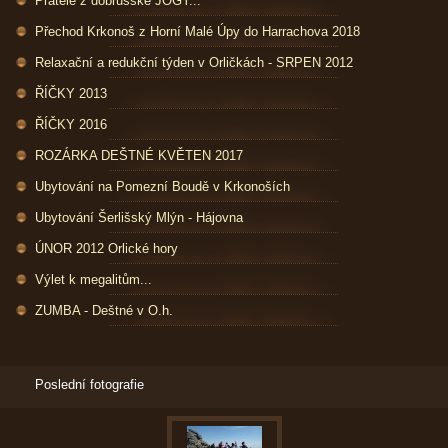
Přátelé z dobrušské JÓGY...
Přechod Krkonoš z Horní Malé Úpy do Harrachova 2018
Relaxační a redukční týden v Orličkách - SRPEN 2012
ŘÍČKY 2013
ŘÍČKY 2016
ROZÁRKA DEŠTNÉ KVĚTEN 2017
Ubytování na Pomezní Boudě v Krkonoších
Ubytování Šerlišský Mlýn - Hájovna
ÚNOR 2012 Orlické hory
Výlet k megalitům...
ZUMBA - Deštné v O.h.
Poslední fotografie