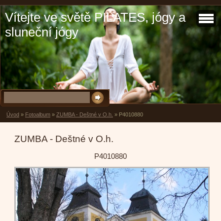
Vítejte ve světě PILATES, jógy a
sluneční jógy
Úvod
»
Fotoalbum
»
ZUMBA - Deštné v O.h.
»
P4010880
ZUMBA - Deštné v O.h.
P4010880