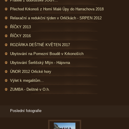
Přátelé z dobrušské JÓGY...
Přechod Krkonoš z Horní Malé Úpy do Harrachova 2018
Relaxační a redukční týden v Orličkách - SRPEN 2012
ŘÍČKY 2013
ŘÍČKY 2016
ROZÁRKA DEŠTNÉ KVĚTEN 2017
Ubytování na Pomezní Boudě v Krkonoších
Ubytování Šerlišský Mlýn - Hájovna
ÚNOR 2012 Orlické hory
Výlet k megalitům...
ZUMBA - Deštné v O.h.
Poslední fotografie