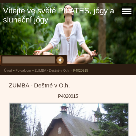
Vítejte ve světě PILATES, jógy a
sluneční jógy
Úvod
»
Fotoalbum
»
ZUMBA - Deštné v O.h.
»
P4020915
ZUMBA - Deštné v O.h.
P4020915