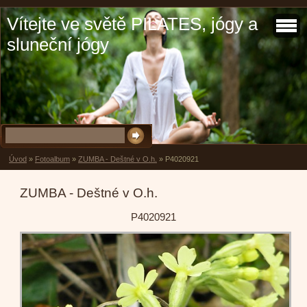
Vítejte ve světě PILATES, jógy a
sluneční jógy
Úvod
»
Fotoalbum
»
ZUMBA - Deštné v O.h.
»
P4020921
ZUMBA - Deštné v O.h.
P4020921