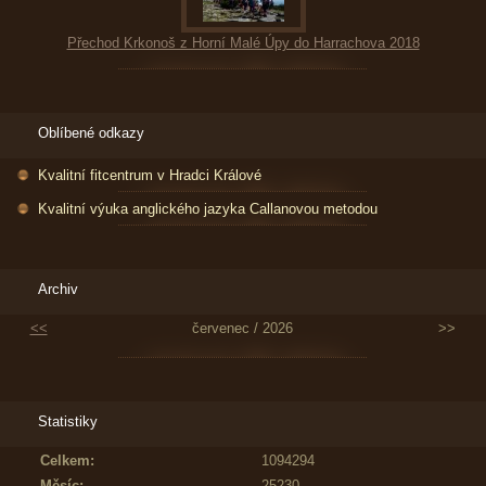
Přechod Krkonoš z Horní Malé Úpy do Harrachova 2018
Oblíbené odkazy
Kvalitní fitcentrum v Hradci Králové
Kvalitní výuka anglického jazyka Callanovou metodou
Archiv
<<
červenec / 2026
>>
Statistiky
Celkem:
1094294
Měsíc:
25230