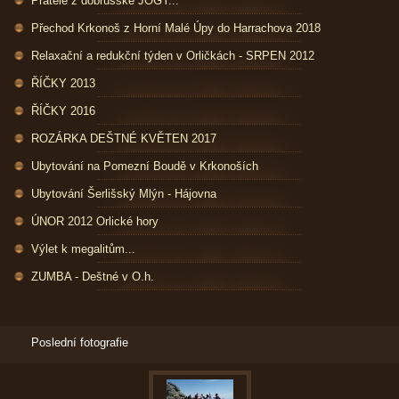
Přátelé z dobrušské JÓGY...
Přechod Krkonoš z Horní Malé Úpy do Harrachova 2018
Relaxační a redukční týden v Orličkách - SRPEN 2012
ŘÍČKY 2013
ŘÍČKY 2016
ROZÁRKA DEŠTNÉ KVĚTEN 2017
Ubytování na Pomezní Boudě v Krkonoších
Ubytování Šerlišský Mlýn - Hájovna
ÚNOR 2012 Orlické hory
Výlet k megalitům...
ZUMBA - Deštné v O.h.
Poslední fotografie